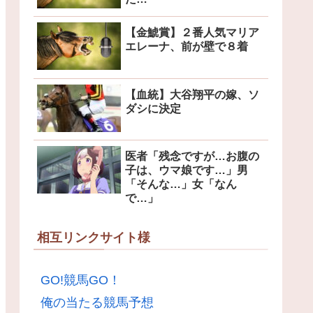
【金鯱賞】２番人気マリア
エレーナ、前が壁で８着
【血統】大谷翔平の嫁、ソ
ダシに決定
医者「残念ですが…お腹の
子は、ウマ娘です…」男
「そんな…」女「なん
で…」
相互リンクサイト様
GO!競馬GO！
俺の当たる競馬予想