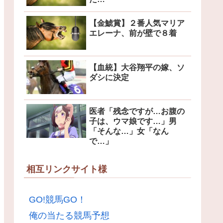
【金鯱賞】２番人気マリア
エレーナ、前が壁で８着
【血統】大谷翔平の嫁、ソ
ダシに決定
医者「残念ですが…お腹の
子は、ウマ娘です…」男
「そんな…」女「なん
で…」
相互リンクサイト様
GO!競馬GO！
俺の当たる競馬予想