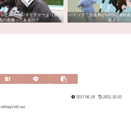
ドルとローマンネイチャーより面白
パドックで競走馬がUFOに連れ
馬の画像ってあるの？
生！？
2017.06.18
2021.10.03
D:dFhkgYr40.net