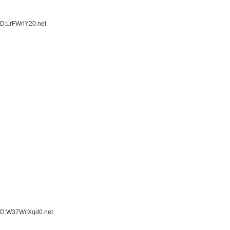
D:LrFWrlY20.net
 ID:W37WcXqd0.net