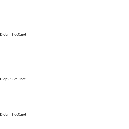
D:65nnTjoc0.net
D:qp2j9S/a0.net
D:65nnTjoc0.net