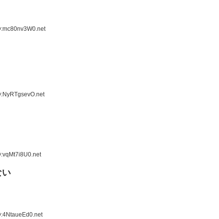
D:mc80nv3W0.net
D:NyRTgsevO.net
:vqMt7i8U0.net
ない
D:4NtaueEd0.net