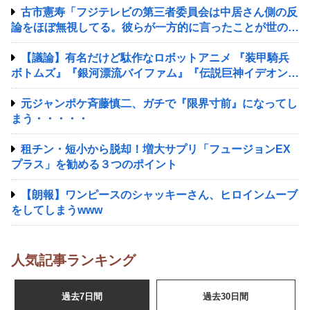
古市憲寿「フジテレビの第三者委員会は中居さん側の反
論をほぼ無視してる。彼らが一方的に言ったことが世の中
に定着してしまう」
【議論】有名だけど駄作なロボットアニメ 『装甲騎兵
ボトムズ』『銀河漂流バイファム』『伝説巨神イデオン』
『超獣機神ダンクーガ』『銀河疾風サスライガー』
元ジャンポケ斉藤慎二、ガチで『限界寸前』になってし
まう・・・・・
租チン・短小から脱却！増大サプリ‎「フュージョンEX
プラス」を勧める３つのポイント
【朗報】ワンピースのシャッキーさん、ヒロインムーブ
をしてしまうwww
人気記事ランキング
過去7日間
過去30日間