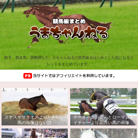
騎手、競走馬、調教師など、２ちゃんねるの競馬板をはじめとした気になるス
レッドをまとめています。
スヤスヤサリオスよりかわいい
テーオーコンドルとローマンネ
馬の画像はない説
イチャーより面白い馬の画像っ
てあるの？