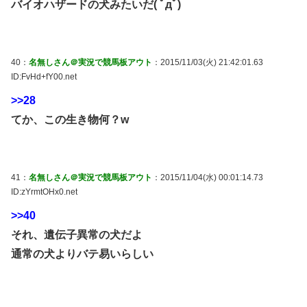
バイオハザードの犬みたいだ( ﾟдﾟ)
40：
名無しさん＠実況で競馬板アウト
：2015/11/03(火) 21:42:01.63
ID:FvHd+fY00.net
>>28
てか、この生き物何？w
41：
名無しさん＠実況で競馬板アウト
：2015/11/04(水) 00:01:14.73
ID:zYrmtOHx0.net
>>40
それ、遺伝子異常の犬だよ
通常の犬よりバテ易いらしい