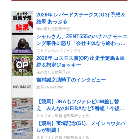
2026年 レパードステークス(Ｇ3) 予想＆
結果 あっぷる
俺の当たる競馬予想
シャルさん、ZENT555のハナハナモーニ
ング事件に怒り「会社主体なら終わって
る」
マトメンタル（ギャンブル）
2026年 コスモス賞(OP) 出走予定馬＆血
統＆想定ジョッキー
俺の当たる競馬予想
吉村誠之助騎手のインタビュー
競馬 - NewsPod
【競馬】JRAもフジテレビCM差し替
え みんなのKEIBAなど5番組「今後の
推移を慎重に見極めたい」
スタリオン速報 @競馬板まとめ
【競馬】宝塚記念(G1)、メイショウタバ
ルが制覇！
スタリオン速報 @競馬板まとめ