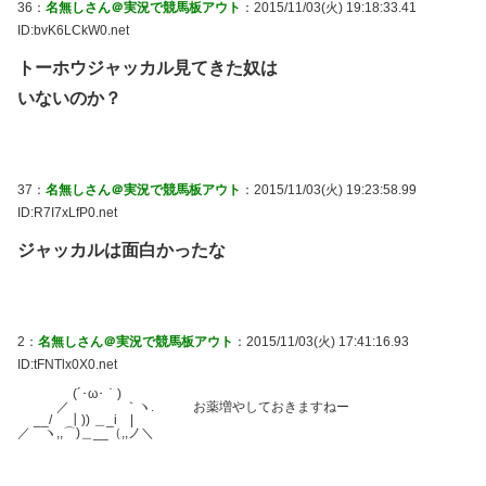
36：
名無しさん＠実況で競馬板アウト
：2015/11/03(火) 19:18:33.41
ID:bvK6LCkW0.net
トーホウジャッカル見てきた奴は
いないのか？
37：
名無しさん＠実況で競馬板アウト
：2015/11/03(火) 19:23:58.99
ID:R7I7xLfP0.net
ジャッカルは面白かったな
2：
名無しさん＠実況で競馬板アウト
：2015/11/03(火) 17:41:16.93
ID:tFNTlx0X0.net
(´･ω･｀)
／ ｀ヽ. お薬増やしておきますねー
__/ ┃)) ＿_i |
／ ヽ,,⌒)＿__（,,ノ＼