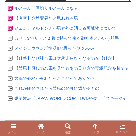
ルメール、厚切りルメールになる
【考察】突然変異だと思われる馬
ジェンティルドンナが馬券外に消える可能性について
カペラSでサトノ２着に持って来た御神本とかいう騎手
メイショウマンボ復活!!と思ったヤツwww
【疑惑】なぜ社台馬は突然走らなくなるのか【疑念】
【競馬】歴代の名馬を見てもあの乗り方で宝塚記念を勝てるの
競馬で外枠が有利だったことってあんの？
これが開発されたら競馬の発展に繋がるもの
爆笑競馬「JAPAN WORLD CUP」DVD発売 「スキージャ
【急募】今年のＪＣで逃げる馬
メニュー
ホーム
検索
トップ
サイドバー