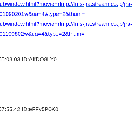
subwindow.html?movie=rtmp://fms-jra.stream.co.jp/jra-
201401090201w&ua=4&type=2&thum=
subwindow.html?movie=rtmp://fms-jra.stream.co.jp/jra-
01401100802w&ua=4&type=2&thum=
5:03.03 ID:
AffDO8LY0
7:55.42 ID:
eFFy5P0K0