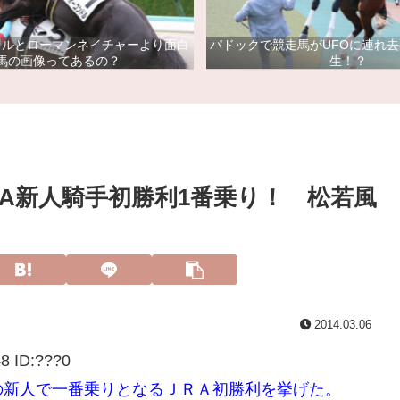
ドルとローマンネイチャーより面白
パドックで競走馬がUFOに連れ
馬の画像ってあるの？
生！？
A新人騎手初勝利1番乗り！ 松若風
2014.03.06
8 ID:
???0
の新人で一番乗りとなるＪＲＡ初勝利を挙げた。