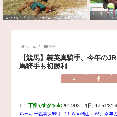
テーオーコン
スヤスヤサリオスよりかわいい馬の画像はない説
い
ホーム
騎手
【競馬】義英真騎手、今年のJR
馬騎手も初勝利
1：
丁稚ですがφ ★:
2014/03/02(日) 17:51:31.4
ルーキー義英真騎手（１８＝崎山）が、今年