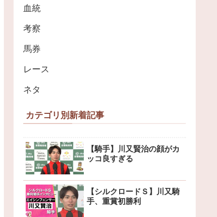
血統
考察
馬券
レース
ネタ
カテゴリ別新着記事
【騎手】川又賢治の顔がカ
ッコ良すぎる
【シルクロードＳ】川又騎
手、重賞初勝利