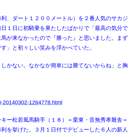
勝利、ダート１２００メートル）を２番人気のサカジ
前日１日に初騎乗を果たしたばかりで「最高の気分で
に馬が来なかったので『勝った』と思いました。まず
です」と初々しい笑みを浮かべていた。
うしかない。なかなか簡単には勝てないからね」と胸
p0-20140302-1264778.html
ーキー松若風馬騎手（１８）＝栗東・音無秀孝厩舎＝
勝利を挙げた。３月１日付でデビューした６人の新人