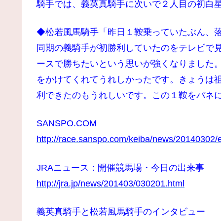
騎手では、義英真騎手に次いで２人目の初白
◆松若風馬騎手「昨日１鞍乗っていたぶん、
同期の義騎手が初勝利していたのをテレビで
ースで勝ちたいという思いが強くなりました。
をかけてくれてうれしかったです。きょうは
利できたのもうれしいです。この１鞍をバネ
SANSPO.COM
http://race.sanspo.com/keiba/news/20140302
JRAニュース：開催競馬場・今日の出来事
http://jra.jp/news/201403/030201.html
義英真騎手と松若風馬騎手のインタビュー