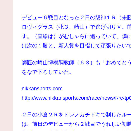
デビュー６戦目となった２日の阪神１Ｒ（未
ロヴィグラス（牝３、崎山）で逃げ切りＶ。
す。（直線は）がむしゃらに追っていて、隣
は次の１勝と、新人賞を目指して頑張りたい
師匠の崎山博樹調教師（６３）も「おめでと
をなで下ろしていた。
nikkansports.com
http://www.nikkansports.com/race/news/f-rc-t
２日の小倉２Ｒをトレノカチドキで制したル
は、前日のデビューから２戦目でうれしい初