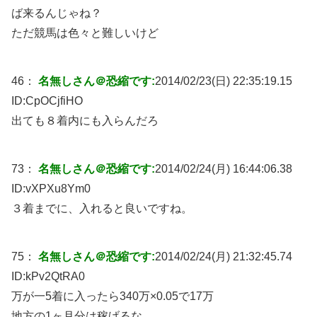
ば来るんじゃね？
ただ競馬は色々と難しいけど
46：
名無しさん＠恐縮です:
2014/02/23(日) 22:35:19.15
ID:
CpOCjfiHO
出ても８着内にも入らんだろ
73：
名無しさん＠恐縮です:
2014/02/24(月) 16:44:06.38
ID:
vXPXu8Ym0
３着までに、入れると良いですね。
75：
名無しさん＠恐縮です:
2014/02/24(月) 21:32:45.74
ID:
kPv2QtRA0
万が一5着に入ったら340万×0.05で17万
地方の1ヶ月分は稼げるな