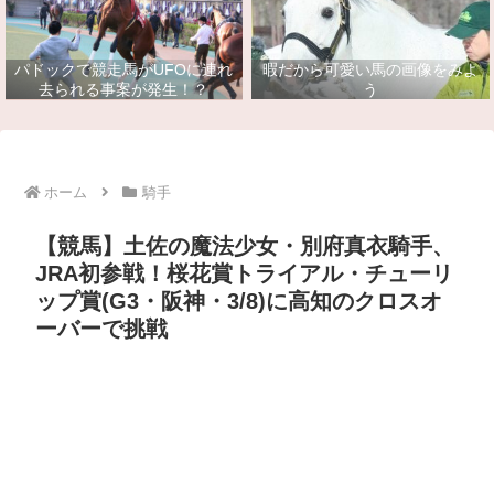
パドックで競走馬がUFOに連れ
暇だから可愛い馬の画像をみよ
去られる事案が発生！？
う
ホーム
騎手
【競馬】土佐の魔法少女・別府真衣騎手、
JRA初参戦！桜花賞トライアル・チューリ
ップ賞(G3・阪神・3/8)に高知のクロスオ
ーバーで挑戦