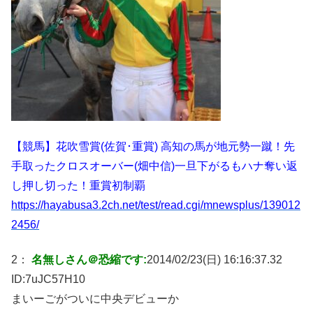
【競馬】花吹雪賞(佐賀･重賞) 高知の馬が地元勢一蹴！先
手取ったクロスオーバー(畑中信)一旦下がるもハナ奪い返
し押し切った！重賞初制覇
https://hayabusa3.2ch.net/test/read.cgi/mnewsplus/139012
2456/
2：
名無しさん＠恐縮です:
2014/02/23(日) 16:16:37.32
ID:
7uJC57H10
まいーごがついに中央デビューか