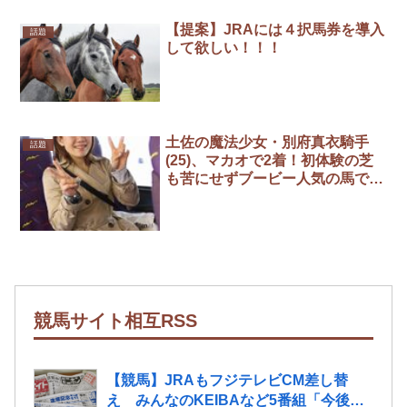
【提案】JRAには４択馬券を導入
話題
して欲しい！！！
土佐の魔法少女・別府真衣騎手
話題
(25)、マカオで2着！初体験の芝
も苦にせずブービー人気の馬で好
走
競馬サイト相互RSS
【競馬】JRAもフジテレビCM差し替
え みんなのKEIBAなど5番組「今後の