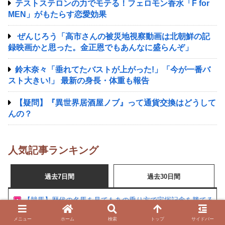
テストステロンの力でモテる！フェロモン香水「F for
MEN」がもたらす恋愛効果
ぜんじろう「高市さんの被災地視察動画は北朝鮮の記
録映画かと思った。金正恩でもあんなに盛らんぞ」
鈴木奈々「垂れてたバストが上がった!」「今が一番バ
スト大きい!」 最新の身長・体重も報告
【疑問】『異世界居酒屋ノブ』って通貨交換はどうして
んの？
人気記事ランキング
過去7日間
過去30日間
【競馬】歴代の名馬を見てもあの乗り方で宝塚記念を勝てるの
父 ワンアンドオンリー 母 メイショウマンボ
メニュー
ホーム
検索
トップ
サイドバー