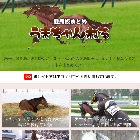
騎手、競走馬、調教師など、２ちゃんねるの競馬板をはじめとした気になるス
レッドをまとめています。
スヤスヤサリオスよりかわいい
テーオーコンドルとローマンネ
馬の画像はない説
イチャーより面白い馬の画像っ
てあるの？