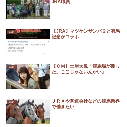
JRA職員
【JRA】マツケンサンバ２と有馬
話題
記念がコラボ
【ＣＭ】土屋太鳳「競馬場が違っ
話題
た。ここじゃないんかい」
ＪＲＡや関連会社などの競馬業界
話題
で働きたい