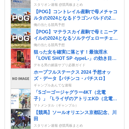
推移を慎重に見極めたい」
スタリオン速報 @競馬板まとめ
【POG】コントレイル産駒で母メチャコ
ルタの2024となるドラゴンバルドの2歳
情報
俺の当たる競馬予想
【POG】マテラスカイ産駒で母ミニーア
イルの2024となるソルテヴェローチェの
2歳情報
俺の当たる競馬予想
狙った女を確実に落とす！最強淫水
「LOVE SHOT SP -typeL-」の効き目が
マジでヤバい！
デキる男の媚薬サプリ必勝ガイド
ホープフルステークス 2024 予想オッ
ズ・データ【パチンコ・パチスロ】
ギャンブルあんてな速報
「Sゴーゴージャグラー4KT（北電
子）」「LライザのアトリエKD（北電
子）」が検定通過
マトメンタル（ギャンブル）
【競馬】ソールオリエンス京都記念、川
田
スタリオン速報 @競馬板まとめ