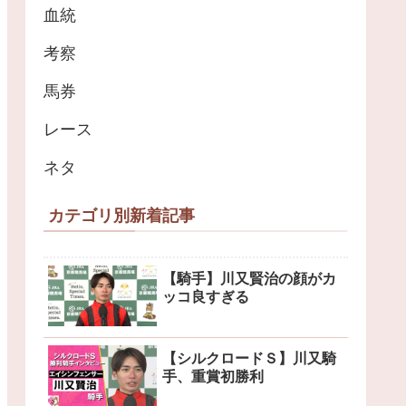
血統
考察
馬券
レース
ネタ
カテゴリ別新着記事
【騎手】川又賢治の顔がカ
ッコ良すぎる
【シルクロードＳ】川又騎
手、重賞初勝利