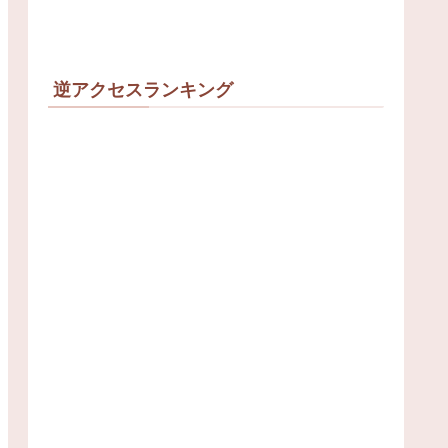
逆アクセスランキング