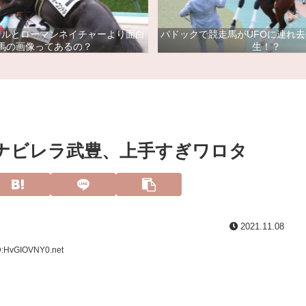
ドルとローマンネイチャーより面白
パドックで競走馬がUFOに連れ
馬の画像ってあるの？
生！？
ナビレラ武豊、上手すぎワロタ
2021.11.08
D:HvGIOVNY0.net