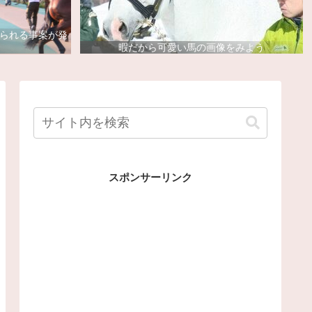
去られる事案が発
暇だから可愛い馬の画像をみよう
スポンサーリンク