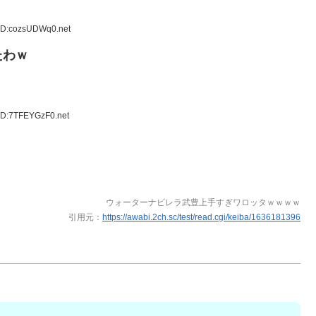
 ID:cozsUDWq0.net
たわｗ
ID:7TFEYGzF0.net
ウォーターナビレラ武豊上手すぎワロッタｗｗｗｗ
引用元：
https://awabi.2ch.sc/test/read.cgi/keiba/1636181396