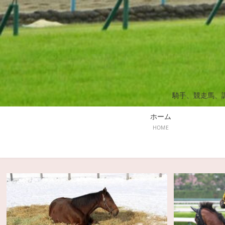
騎手、競走馬、
ホーム
HOME