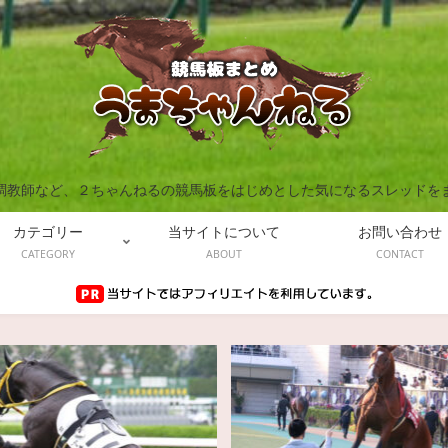
調教師など、２ちゃんねるの競馬板をはじめとした気になるスレッドを
カテゴリー
当サイトについて
お問い合わせ
CATEGORY
ABOUT
CONTACT