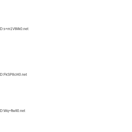
ID:s+m1VtMk0.net
ID:FkSP8cl40.net
D:Wq+ftwII0.net