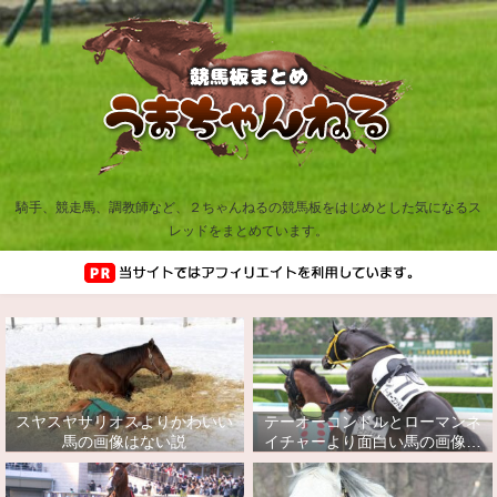
騎手、競走馬、調教師など、２ちゃんねるの競馬板をはじめとした気になるス
レッドをまとめています。
スヤスヤサリオスよりかわいい
テーオーコンドルとローマンネ
馬の画像はない説
イチャーより面白い馬の画像っ
てあるの？