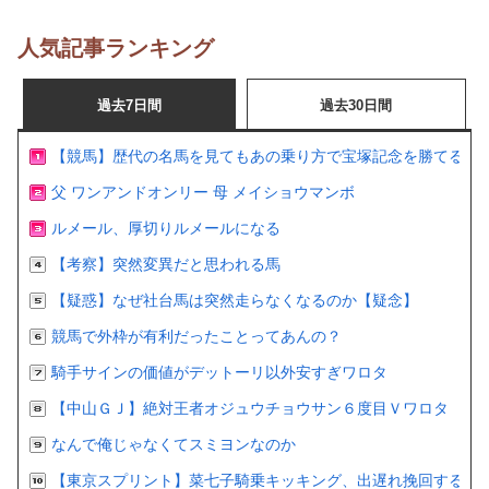
人気記事ランキング
過去7日間
過去30日間
【競馬】歴代の名馬を見てもあの乗り方で宝塚記念を勝てるの
父 ワンアンドオンリー 母 メイショウマンボ
ルメール、厚切りルメールになる
【考察】突然変異だと思われる馬
【疑惑】なぜ社台馬は突然走らなくなるのか【疑念】
競馬で外枠が有利だったことってあんの？
騎手サインの価値がデットーリ以外安すぎワロタ
【中山ＧＪ】絶対王者オジュウチョウサン６度目Ｖワロタ
なんで俺じゃなくてスミヨンなのか
【東京スプリント】菜七子騎乗キッキング、出遅れ挽回するも２