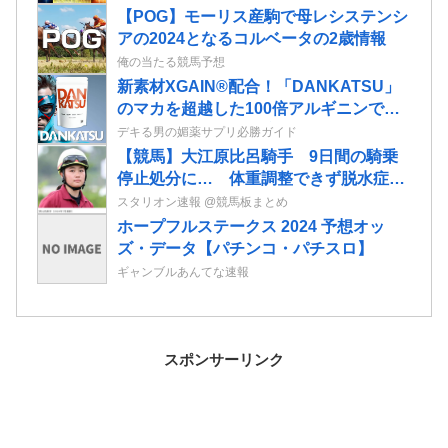
【POG】モーリス産駒で母レシステンシ
アの2024となるコルベータの2歳情報
俺の当たる競馬予想
新素材XGAIN®配合！「DANKATSU」
のマカを超越した100倍アルギニンで男
の自信と活力を取り戻せ！
デキる男の媚薬サプリ必勝ガイド
【競馬】大江原比呂騎手 9日間の騎乗
停止処分に… 体重調整できず脱水症
JRAが発表
スタリオン速報 @競馬板まとめ
ホープフルステークス 2024 予想オッ
ズ・データ【パチンコ・パチスロ】
ギャンブルあんてな速報
スポンサーリンク