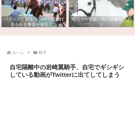
パドックで競走馬がUFOに連れ
暇だから可愛い馬の画像をみよ
去られる事案が発生！？
う
ホーム
騎手
自宅隔離中の岩崎翼騎手、自宅でギシギシ
している動画がTwitterに出てしてしまう