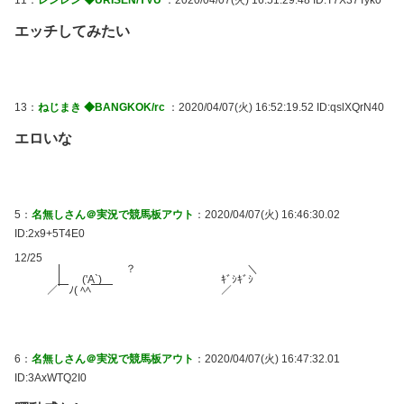
11：
レンレン ◆URISEN/YVU
：2020/04/07(火) 16:51:29.48 ID:T7X37Tyk0
エッチしてみたい
13：
ねじまき ◆BANGKOK/rc
：2020/04/07(火) 16:52:19.52 ID:qslXQrN40
エロいな
5：
名無しさん＠実況で競馬板アウト
：2020/04/07(火) 16:46:30.02
ID:2x9+5T4E0
12/25
| ？ ＼
| ('A`) ｷﾞｼｷﾞｼ
／￣ﾉ( ﾍﾍ￣￣ ／
6：
名無しさん＠実況で競馬板アウト
：2020/04/07(火) 16:47:32.01
ID:3AxWTQ2I0