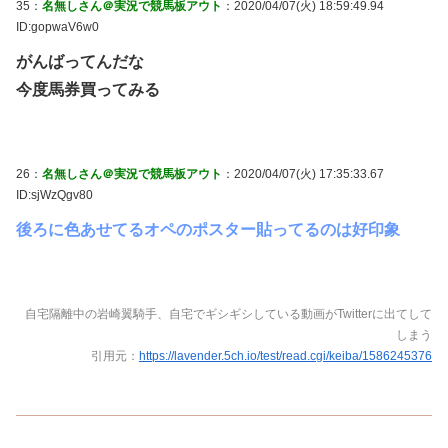
35：
名無しさん＠実況で競馬板アウト
：2020/04/07(火) 18:59:49.94
ID:gopwaV6w0
がんばってんだな
今度馬券買ってみる
26：
名無しさん＠実況で競馬板アウト
：2020/04/07(火) 17:35:33.67
ID:sjWzQgv80
後ろに色あせてるオペのポスター貼ってるのは好印象
自宅隔離中の岩崎翼騎手、自宅でギシギシしている動画がTwitterに出てして
しまう
引用元：
https://lavender.5ch.io/test/read.cgi/keiba/1586245376