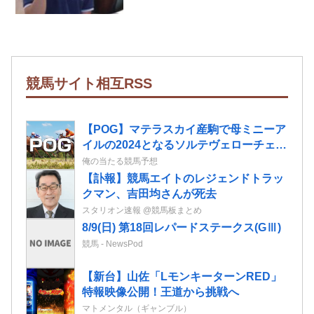
競馬サイト相互RSS
【POG】マテラスカイ産駒で母ミニーア
イルの2024となるソルテヴェローチェの
2歳情報
俺の当たる競馬予想
【訃報】競馬エイトのレジェンドトラッ
クマン、吉田均さんが死去
スタリオン速報 @競馬板まとめ
8/9(日) 第18回レパードステークス(GⅢ)
競馬 - NewsPod
【新台】山佐「LモンキーターンRED」
特報映像公開！王道から挑戦へ
マトメンタル（ギャンブル）