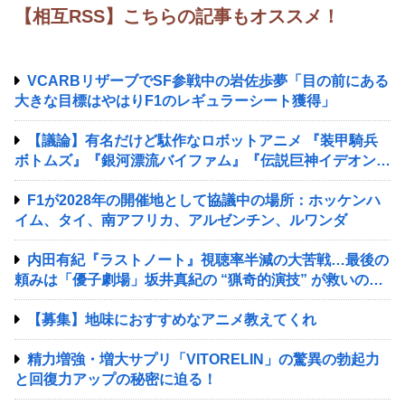
【相互RSS】こちらの記事もオススメ！
VCARBリザーブでSF参戦中の岩佐歩夢「目の前にある
大きな目標はやはりF1のレギュラーシート獲得」
【議論】有名だけど駄作なロボットアニメ 『装甲騎兵
ボトムズ』『銀河漂流バイファム』『伝説巨神イデオン』
『超獣機神ダンクーガ』『銀河疾風サスライガー』
F1が2028年の開催地として協議中の場所：ホッケンハ
イム、タイ、南アフリカ、アルゼンチン、ルワンダ
内田有紀『ラストノート』視聴率半減の大苦戦…最後の
頼みは「優子劇場」坂井真紀の “猟奇的演技” が救いの神
になるか
【募集】地味におすすめなアニメ教えてくれ
精力増強・増大サプリ「VITORELIN」の驚異の勃起力
と回復力アップの秘密に迫る！