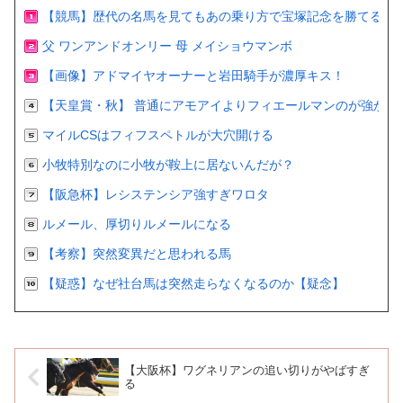
【競馬】歴代の名馬を見てもあの乗り方で宝塚記念を勝てるの
父 ワンアンドオンリー 母 メイショウマンボ
【画像】アドマイヤオーナーと岩田騎手が濃厚キス！
【天皇賞・秋】 普通にアモアイよりフィエールマンのが強かっ
マイルCSはフィフスペトルが大穴開ける
小牧特別なのに小牧が鞍上に居ないんだが？
【阪急杯】レシステンシア強すぎワロタ
ルメール、厚切りルメールになる
【考察】突然変異だと思われる馬
【疑惑】なぜ社台馬は突然走らなくなるのか【疑念】
【大阪杯】ワグネリアンの追い切りがやばすぎ
る