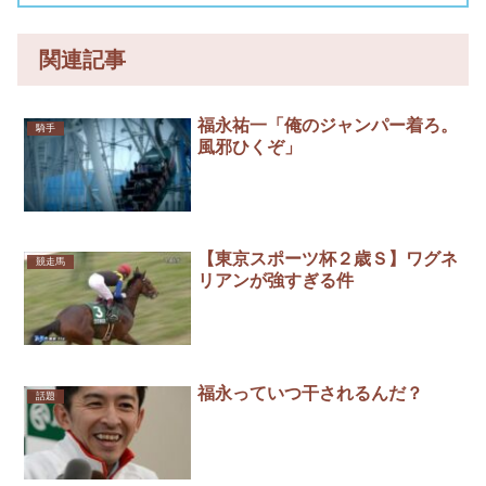
関連記事
福永祐一「俺のジャンパー着ろ。
騎手
風邪ひくぞ」
【東京スポーツ杯２歳Ｓ】ワグネ
競走馬
リアンが強すぎる件
福永っていつ干されるんだ？
話題