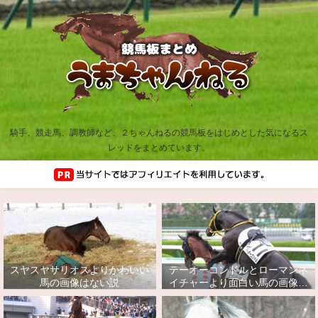
騎手、競走馬、調教師など、２ちゃんねるの競馬板をはじめとした気になるス
レッドをまとめています。
スヤスヤサリオスよりかわいい
テーオーコンドルとローマンネ
馬の画像はない説
イチャーより面白い馬の画像っ
てあるの？