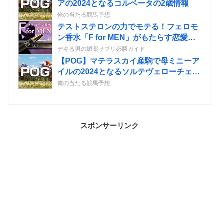
アの2024となるコルベータの2歳情報
俺の当たる競馬予想
テストステロンの力でモテる！フェロモ
ン香水「F for MEN」がもたらす恋愛効
果
デキる男の媚薬サプリ必勝ガイド
【POG】マテラスカイ産駒で母ミニーア
イルの2024となるソルテヴェローチェの
2歳情報
俺の当たる競馬予想
スポンサーリンク