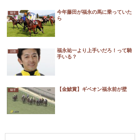
今年藤田が福永の馬に乗っていた
騎手
ら
福永祐一より上手いだろ！って騎
話題
手いる？
【金鯱賞】ギベオン福永前が壁
騎手