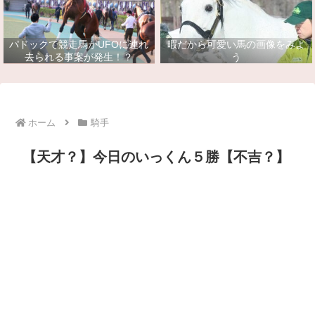
パドックで競走馬がUFOに連れ
暇だから可愛い馬の画像をみよ
去られる事案が発生！？
う
ホーム
騎手
【天才？】今日のいっくん５勝【不吉？】