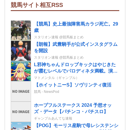
競馬サイト相互RSS
【競馬】史上最強障害馬カラジ死亡。29
歳
スタリオン速報 @競馬板まとめ
【朗報】武豊騎手が公式インスタグラム
を開設
スタリオン速報 @競馬板まとめ
L邪神ちゃんドロップキックはやじきた
が霞むレベルでパロディネタ満載。演出
面白いのに台がキツいよ…
マトメンタル（ギャンブル）
【ホイットニーS】ソヴリンティ復活
競馬 - NewsPod
ホープフルステークス 2024 予想オッ
ズ・データ【パチンコ・パチスロ】
ギャンブルあんてな速報
【POG】モーリス産駒で母レシステンシ