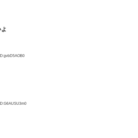
いよ
 ID:gvbD5AOB0
9 ID:G6AUSU3m0