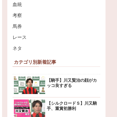
血統
考察
馬券
レース
ネタ
カテゴリ別新着記事
【騎手】川又賢治の顔がカ
ッコ良すぎる
【シルクロードＳ】川又騎
手、重賞初勝利