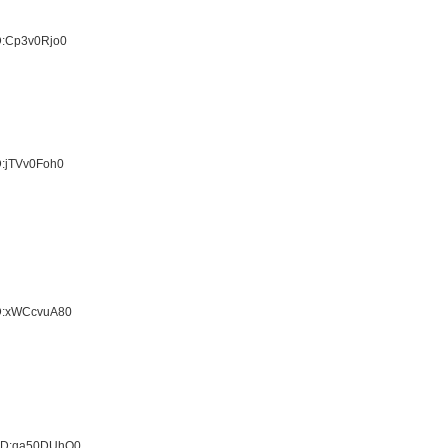
D:Cp3v0Rjo0
D:jTVv0Foh0
ID:xWCcvuA80
 ID:qa50DUhQ0