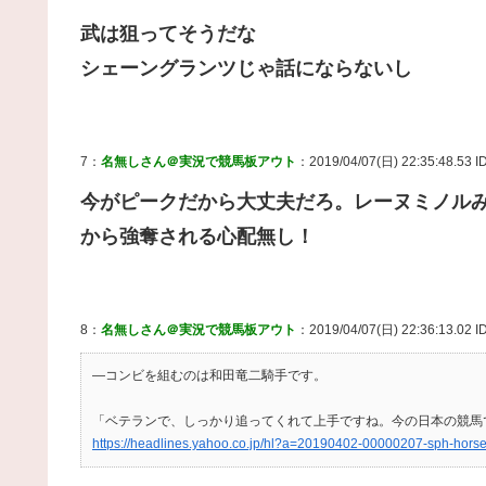
武は狙ってそうだな
シェーングランツじゃ話にならないし
7：
名無しさん＠実況で競馬板アウト
：2019/04/07(日) 22:35:48.53 I
今がピークだから大丈夫だろ。レーヌミノルみ
から強奪される心配無し！
8：
名無しさん＠実況で競馬板アウト
：2019/04/07(日) 22:36:13.02 I
―コンビを組むのは和田竜二騎手です。
「ベテランで、しっかり追ってくれて上手ですね。今の日本の競馬
https://headlines.yahoo.co.jp/hl?a=20190402-00000207-sph-hors