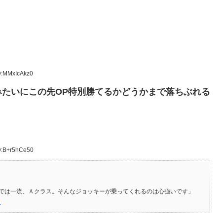
D:MMxIcAkz0
たいにこの先OP特別勝てるかどうかまで落ちぶれる
D:B+r5hCe50
では一流、Ａクラス。そんなジョッキーが乗ってくれるのは心強いです」
e