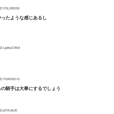
 ID:YOL/XB3S0
やったような感じあるし
 ID:LgbkuCWc0
 ID:YOAFeEr+0
ろの騎手は大事にするでしょう
ID:pIYKJdcI0