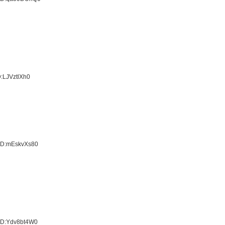
:LJVztlXh0
 ID:mEskvXs80
 ID:Ydv8bt4W0