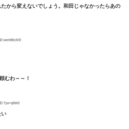
れたから変えないでしょう。和田じゃなかったらあの
ID:vem96cIV0
頼むわ～～！
ID:7yx+qNlr0
たい