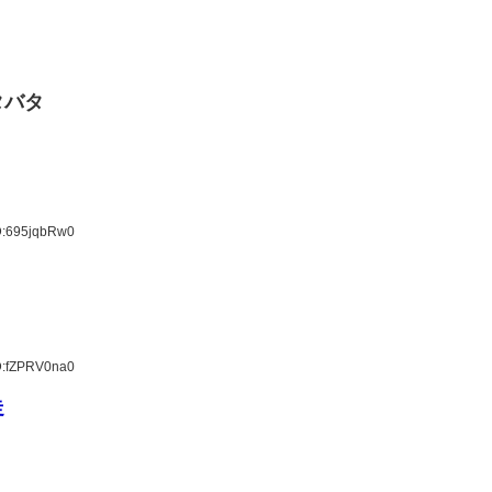
タバタ
D:695jqbRw0
D:fZPRV0na0
走