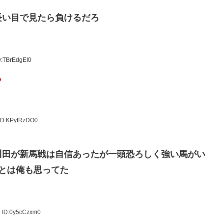
長い目で見たら負けるだろ
D:TBrEdgEI0
ら
 ID:KPyfRzDO0
川田が新馬戦は自信あったが一頭恐ろしく強い馬がい
とは俺も思ってた
9 ID:0y5cCzxm0