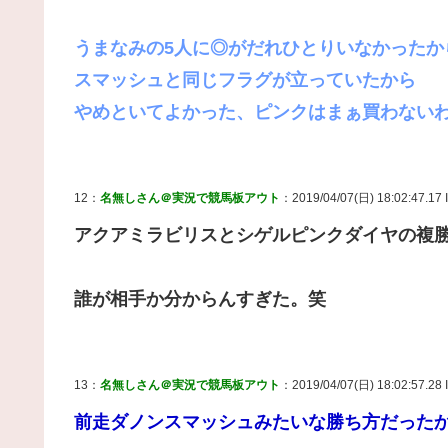
うまなみの5人に◎がだれひとりいなかったか
スマッシュと同じフラグが立っていたから
やめといてよかった、ピンクはまぁ買わない
12：
名無しさん＠実況で競馬板アウト
：2019/04/07(日) 18:02:47.17 
アクアミラビリスとシゲルピンクダイヤの複
誰が相手か分からんすぎた。笑
13：
名無しさん＠実況で競馬板アウト
：2019/04/07(日) 18:02:57.28 
前走ダノンスマッシュみたいな勝ち方だった