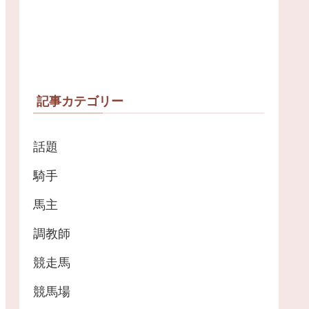
記事カテゴリー
話題
騎手
馬主
調教師
競走馬
競馬場