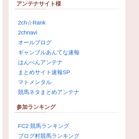
アンテナサイト様
2ch☆Rank
2chnavi
オールブログ
ギャンブルあんてな速報
はんぺんアンテナ
まとめサイト速報SP
マトメンタル
競馬ネタまとめアンテナ
参加ランキング
FC2 競馬ランキング
ブログ村競馬ランキング