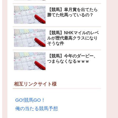
【競馬】皐月賞を出てたら
勝てた牝馬っているの？
【競馬】NHKマイルのレベ
ルが歴代最高クラスになり
そうな件
【競馬】今年のダービー、
つまらなくなるｗｗｗ
相互リンクサイト様
GO!競馬GO！
俺の当たる競馬予想