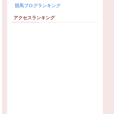
競馬ブログランキング
アクセスランキング