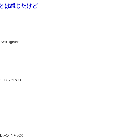
とは感じたけど
D:P2Cqjhat0
D:Gud2cF6J0
 ID:+QnN+iyO0