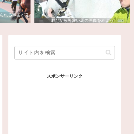
去られる事案が発
暇だから可愛い馬の画像をみよう
スポンサーリンク