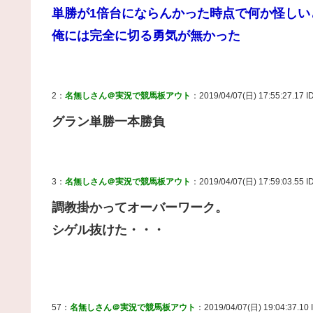
単勝が1倍台にならんかった時点で何か怪しい
俺には完全に切る勇気が無かった
2：
名無しさん＠実況で競馬板アウト
：2019/04/07(日) 17:55:27.17 I
グラン単勝一本勝負
3：
名無しさん＠実況で競馬板アウト
：2019/04/07(日) 17:59:03.55 I
調教掛かってオーバーワーク。
シゲル抜けた・・・
57：
名無しさん＠実況で競馬板アウト
：2019/04/07(日) 19:04:37.10