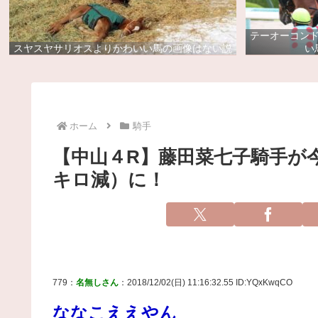
テーオーコン
スヤスヤサリオスよりかわいい馬の画像はない説
い
ホーム
騎手
【中山４R】藤田菜七子騎手が今
キロ減）に！
779：
名無しさん
：2018/12/02(日) 11:16:32.55 ID:YQxKwqCO
ななこええやん