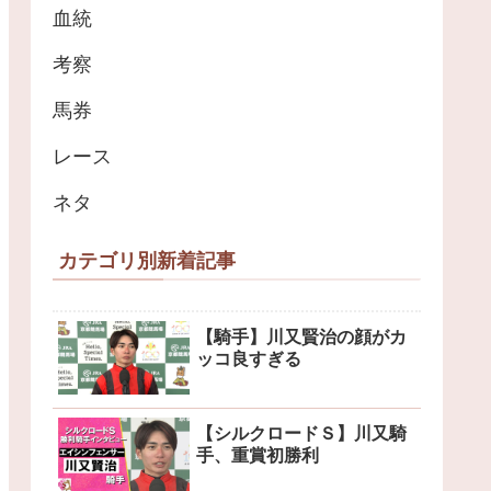
血統
考察
馬券
レース
ネタ
カテゴリ別新着記事
【騎手】川又賢治の顔がカ
ッコ良すぎる
【シルクロードＳ】川又騎
手、重賞初勝利