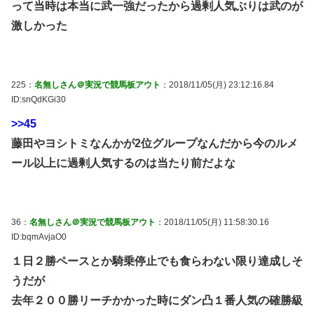
って当時は本当に武一強だったから過剰人気ぶりは武のが
激しかった
225：
名無しさん＠実況で競馬板アウト
：2018/11/05(月) 23:12:16.84
ID:snQdKGi30
>>45
藤田やヨシトミなんかが2位グループなんだから今のルメ
ール以上に過剰人気するのは当たり前だよな
36：
名無しさん＠実況で競馬板アウト
：2018/11/05(月) 11:58:30.16
ID:bqmAvjaO0
１日２勝ペースとか騎乗停止でも食らわない限り達成しそ
うだが
去年２００勝リーチかかった時にダン凸１番人気の確勝級