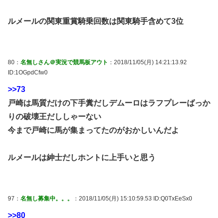
ルメールの関東重賞騎乗回数は関東騎手含めて3位
80：
名無しさん＠実況で競馬板アウト
：2018/11/05(月) 14:21:13.92
ID:1OGpdCfw0
>>73
戸崎は馬質だけの下手糞だしデムーロはラフプレーばっか
りの破壊王だししゃーない
今まで戸崎に馬が集まってたのがおかしいんだよ
ルメールは紳士だしホントに上手いと思う
97：
名無し募集中。。。
：2018/11/05(月) 15:10:59.53 ID:Q0TxEeSx0
>>80