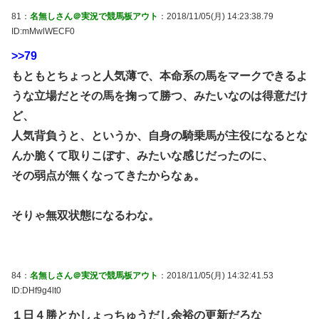
81：
名無しさん＠実況で競馬板アウト
：2018/11/05(月) 14:23:38.79
ID:mMwlWECF0
>>79
もともとちょっと人気薄で、本命系の馬をマークできるよ
うな立場だとその馬を掬って勝つ、みたいなのは得意だけ
ど、
人気背負うと、というか、自身の騎乗馬が主役になるとな
んか脆くて取りこぼす、みたいな感じだったのに、
その弱点が無くなってきたからなぁ。
そりゃ無双状態になるわな。
84：
名無しさん＠実況で競馬板アウト
：2018/11/05(月) 14:32:41.53
ID:DHf9g4lt0
１日４勝とかしょっちゅうだし余裕の更新だろな