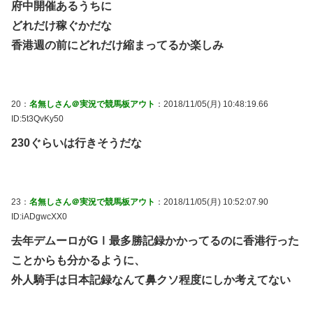
府中開催あるうちに
どれだけ稼ぐかだな
香港週の前にどれだけ縮まってるか楽しみ
20：
名無しさん＠実況で競馬板アウト
：2018/11/05(月) 10:48:19.66
ID:5t3QvKy50
230ぐらいは行きそうだな
23：
名無しさん＠実況で競馬板アウト
：2018/11/05(月) 10:52:07.90
ID:iADgwcXX0
去年デムーロがGⅠ最多勝記録かかってるのに香港行った
ことからも分かるように、
外人騎手は日本記録なんて鼻クソ程度にしか考えてない