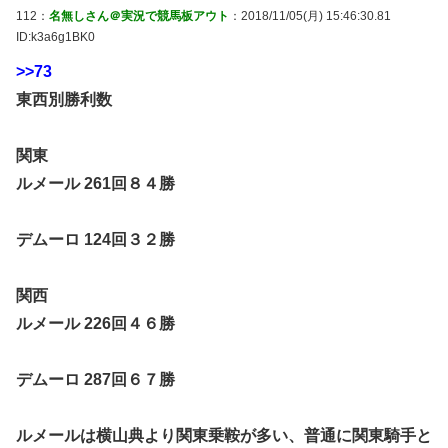
112：
名無しさん＠実況で競馬板アウト
：2018/11/05(月) 15:46:30.81
ID:k3a6g1BK0
>>73
東西別勝利数
関東
ルメール 261回８４勝
デムーロ 124回３２勝
関西
ルメール 226回４６勝
デムーロ 287回６７勝
ルメールは横山典より関東乗鞍が多い、普通に関東騎手と