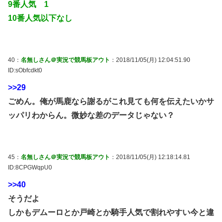
9番人気 1
10番人気以下なし
40：
名無しさん＠実況で競馬板アウト
：2018/11/05(月) 12:04:51.90
ID:sObfcdkt0
>>29
ごめん。俺が馬鹿なら謝るがこれ見ても何を伝えたいかサ
ッパリわからん。微妙な差のデータじゃない？
45：
名無しさん＠実況で競馬板アウト
：2018/11/05(月) 12:18:14.81
ID:8CPGWqpU0
>>40
そうだよ
しかもデムーロとか戸崎とか騎手人気で割れやすい今と違