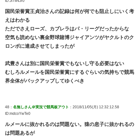
ID:Jl7IINJr0
国民栄誉賞王貞治さんの記録は何が何でも阻止しにいく考
えはわかる
ただでさえローズ、カブレラはパ・リーグだったからな
空気も読めない裏金野球賭博ジャイアンツがヤクルトのク
ロンボに達成させてしまったが
武豊さんは別に国民栄誉賞でもないし守る必要はない
むしろルメールを国民栄誉賞にするぐらいの気持ちで競馬
界全体がバックアップしてゆくべき
48：
名無しさん＠実況で競馬板アウト
：2018/11/05(月) 12:32:12.58
ID:mdcoYwTe0
ルメールに抜かれるのは問題ない。猿の息子に抜かれるの
は問題あるが