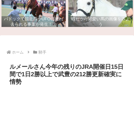
パドックで競走馬がUFOに連れ
暇だから可愛い馬の画像をみよ
去られる事案が発生！？
う
ホーム
騎手
ルメールさん今年の残りのJRA開催日15日
間で1日2勝以上で武豊の212勝更新確実に
情勢