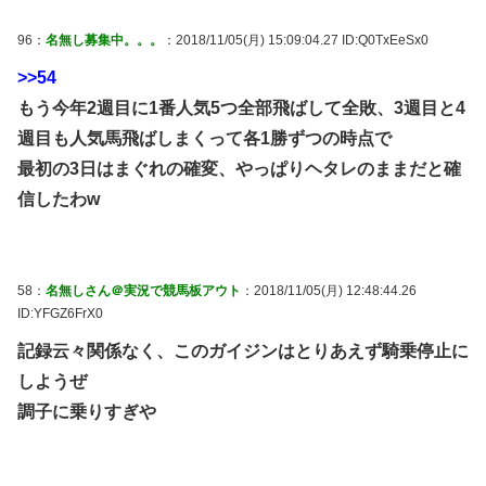
96：
名無し募集中。。。
：2018/11/05(月) 15:09:04.27 ID:Q0TxEeSx0
>>54
もう今年2週目に1番人気5つ全部飛ばして全敗、3週目と4
週目も人気馬飛ばしまくって各1勝ずつの時点で
最初の3日はまぐれの確変、やっぱりヘタレのままだと確
信したわw
58：
名無しさん＠実況で競馬板アウト
：2018/11/05(月) 12:48:44.26
ID:YFGZ6FrX0
記録云々関係なく、このガイジンはとりあえず騎乗停止に
しようぜ
調子に乗りすぎや