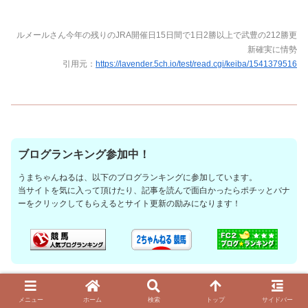
ルメールさん今年の残りのJRA開催日15日間で1日2勝以上で武豊の212勝更
新確実に情勢
引用元：
https://lavender.5ch.io/test/read.cgi/keiba/1541379516
ブログランキング参加中！
うまちゃんねるは、以下のブログランキングに参加しています。
当サイトを気に入って頂けたり、記事を読んで面白かったらポチッとバナ
ーをクリックしてもらえるとサイト更新の励みになります！
騎手
JRA
クリストフ・ルメール
年間勝利数
メニュー
ホーム
検索
トップ
サイドバー