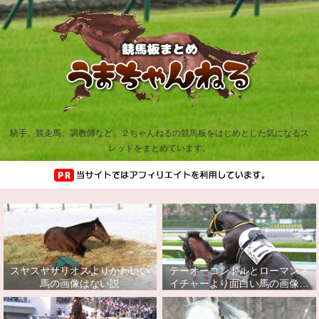
騎手、競走馬、調教師など、２ちゃんねるの競馬板をはじめとした気になるス
レッドをまとめています。
スヤスヤサリオスよりかわいい
テーオーコンドルとローマンネ
馬の画像はない説
イチャーより面白い馬の画像っ
てあるの？