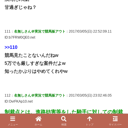
甘過ぎじゃね？
111：
名無しさん＠実況で競馬板アウト
：2017/03/05(日) 22:52:09.11
ID:b7FRW0QE0.net
>>110
競馬見たことないんだねw
5万でも厳しすぎな案件だよw
知ったかぶりはやめてくれやw
112：
名無しさん＠実況で競馬板アウト
：2017/03/05(日) 23:02:46.05
ID:OvrFKAp10.net
制裁点とは、進路妨害等をした騎手に対しての制裁
の得点です。
メニュー
ホーム
検索
トップ
サイドバー