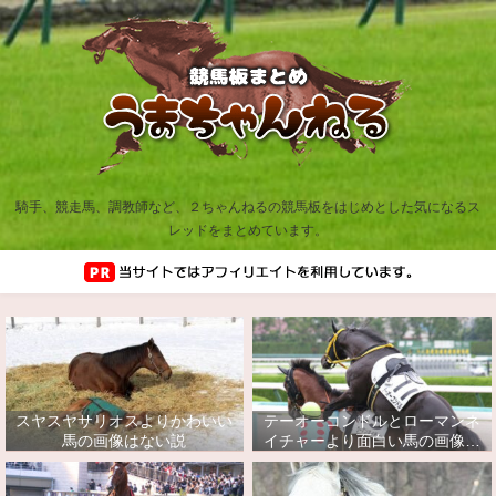
騎手、競走馬、調教師など、２ちゃんねるの競馬板をはじめとした気になるス
レッドをまとめています。
スヤスヤサリオスよりかわいい
テーオーコンドルとローマンネ
馬の画像はない説
イチャーより面白い馬の画像っ
てあるの？