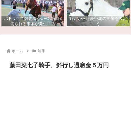
パドックで競走馬がUFOに連れ
暇だから可愛い馬の画像をみよ
去られる事案が発生！？
う
ホーム
騎手
藤田菜七子騎手、斜行し過怠金５万円