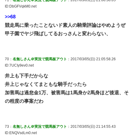
ID:DbGFVqkM0.net
>>68
競走馬に乗ったことないド素人の騎乗評論はやめようぜ
甲子園でヤジ飛ばしてるおっさんと変わらない、
70：
名無しさん＠実況で競馬板アウト
：2017/03/05(日) 21:05:58.26
ID:7UCIy9ev0.net
井上も下手だからな
井上じゃなくてまともな騎手だったら
加害馬は過怠金1万、被害馬は1馬身か2馬身ほど後退、そ
の程度の事案だわ
73：
名無しさん＠実況で競馬板アウト
：2017/03/05(日) 21:14:55.43
ID:ENQVsdLm0.net