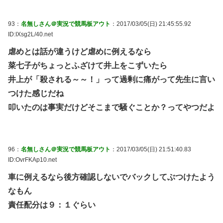
93：
名無しさん＠実況で競馬板アウト
：2017/03/05(日) 21:45:55.92
ID:IXsg2L/40.net
虐めとは話が違うけど虐めに例えるなら
菜七子がちょっとふざけて井上をこずいたら
井上が「殺される～～！」って過剰に痛がって先生に言い
つけた感じだね
叩いたのは事実だけどそこまで騒ぐことか？ってやつだよ
96：
名無しさん＠実況で競馬板アウト
：2017/03/05(日) 21:51:40.83
ID:OvrFKAp10.net
車に例えるなら後方確認しないでバックしてぶつけたよう
なもん
責任配分は９：１ぐらい