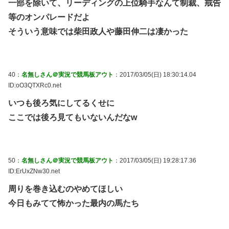
一部を除いて、リーディングの上位騎手なんて制裁、戒告
等のオンパレードだよ
そういう意味では柴田政人や藤田伸二は凄かった
40：
名無しさん＠実況で競馬板アウト
：2017/03/05(日) 18:30:14.04
ID:oO3QTXRc0.net
いつも後ろ気にしてるくせに
ここでは後ろ見てもいないんだなw
50：
名無しさん＠実況で競馬板アウト
：2017/03/05(日) 19:28:17.36
ID:ErUxZNw30.net
周りを巻き込むのやめてほしい
今日もみてて怖かった最内の馬たち