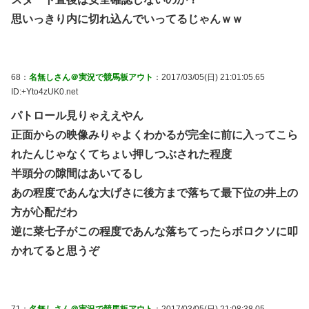
思いっきり内に切れ込んでいってるじゃんｗｗ
68：
名無しさん＠実況で競馬板アウト
：2017/03/05(日) 21:01:05.65
ID:+Yto4zUK0.net
パトロール見りゃええやん
正面からの映像みりゃよくわかるが完全に前に入ってこら
れたんじゃなくてちょい押しつぶされた程度
半頭分の隙間はあいてるし
あの程度であんな大げさに後方まで落ちて最下位の井上の
方が心配だわ
逆に菜七子がこの程度であんな落ちてったらボロクソに叩
かれてると思うぞ
71：
名無しさん＠実況で競馬板アウト
：2017/03/05(日) 21:08:38.05