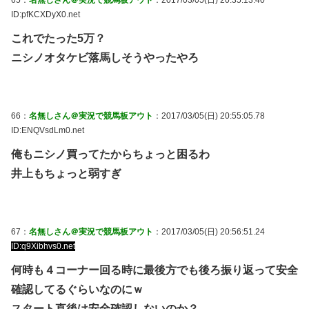
ID:pfKCXDyX0.net
これでたった5万？
ニシノオタケビ落馬しそうやったやろ
66：
名無しさん＠実況で競馬板アウト
：2017/03/05(日) 20:55:05.78
ID:ENQVsdLm0.net
俺もニシノ買ってたからちょっと困るわ
井上もちょっと弱すぎ
67：
名無しさん＠実況で競馬板アウト
：2017/03/05(日) 20:56:51.24
ID:q9Xibhvs0.net
何時も４コーナー回る時に最後方でも後ろ振り返って安全
確認してるぐらいなのにｗ
スタート直後は安全確認しないのか？