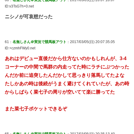
ID:v3TsG7h+0.net
ニシノが可哀想だった
61：
名無しさん＠実況で競馬板アウト
：2017/03/05(日) 20:07:35.05
ID:+czmhFWy0.net
あれはデビュー直後だから仕方ないのかもしれんが、3-4
コーナーの中間で馬群の内走ってた時にラチにぶつかった
んだか前に追突したんだかして思っきり落馬してたよな
たしかあの時は後続がうまく避けてくれていたが、あの時
からしばらく菜七子の周りが空いてて楽に勝ってた
また菜七子ポケットできるぞ
65：
名無しさん＠実況で競馬板アウト
：2017/03/05(日) 20:35:13.40