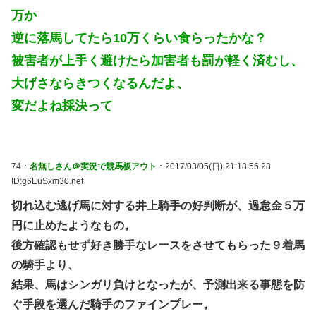
万か
逆に落馬してたら10万くらい食らったかな？
被害者が上手く避けたら加害者も罰が軽く済むし、
大げさならきつくなるんだよ、
変だよね採決って
74：
名無しさん＠実況で競馬板アウト
：2017/03/05(日) 21:18:56.28
ID:g6EuSxm30.net
切れ込む逃げ馬に対する井上騎手の好判断が、過怠金５万
円に止めたようなもの。
後方確認もせず好き勝手なレースをさせてもらった９着馬
の騎手より、
結果、馬はシンガリ負けとなったが、予測出来る事態を防
ぐ手段を選んだ騎手のファインプレー。