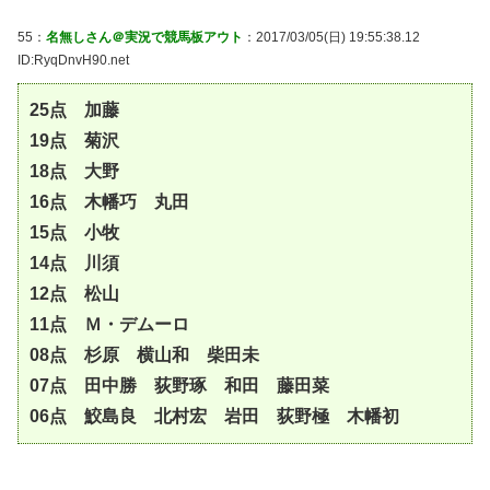
55：
名無しさん＠実況で競馬板アウト
：2017/03/05(日) 19:55:38.12
ID:RyqDnvH90.net
25点 加藤
19点 菊沢
18点 大野
16点 木幡巧 丸田
15点 小牧
14点 川須
12点 松山
11点 Ｍ・デムーロ
08点 杉原 横山和 柴田未
07点 田中勝 荻野琢 和田 藤田菜
06点 鮫島良 北村宏 岩田 荻野極 木幡初