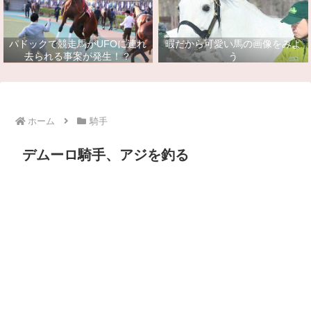
パドックで競走馬がUFOに連れ
暇だから可愛い馬の画像をみよ
去られる事案が発生！？
う
ホーム
騎手
デムーロ騎手、アジを釣る