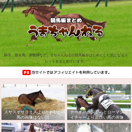
騎手、競走馬、調教師など、２ちゃんねるの競馬板をはじめとした気になるス
レッドをまとめています。
スヤスヤサリオスよりかわいい
テーオーコンドルとローマンネ
馬の画像はない説
イチャーより面白い馬の画像っ
てあるの？