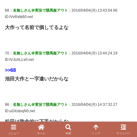
68：
名無しさん＠実況で競馬板アウト
：2016/04/04(月) 13:43:54.66
ID:iVvRxfd60.net
大作って名前で損してるよな
70：
名無しさん＠実況で競馬板アウト
：2016/04/04(月) 13:44:24.19
ID:lVJoXLLv0.net
>>68
池田大作と一字違いだからな
96：
名無しさん＠実況で競馬板アウト
：2016/04/04(月) 14:37:32.27
ID:uGXstoqN0.net
松田は致命的に下手だからな
でも何故か池江に気に入られてる
メニュー
ホーム
検索
トップ
サイドバー