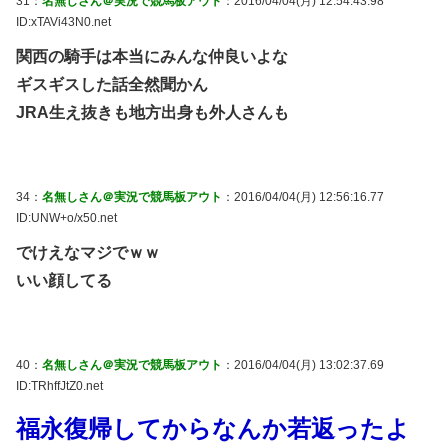
31：
名無しさん＠実況で競馬板アウト
：2016/04/04(月) 12:54:43.98
ID:xTAVi43N0.net
関西の騎手は本当にみんな仲良いよな
ギスギスした話全然聞かん
JRA生え抜きも地方出身も外人さんも
34：
名無しさん＠実況で競馬板アウト
：2016/04/04(月) 12:56:16.77
ID:UNW+o/x50.net
でけえなマジでｗｗ
いい顔してる
40：
名無しさん＠実況で競馬板アウト
：2016/04/04(月) 13:02:37.69
ID:TRhffJtZ0.net
福永復帰してからなんか若返ったよ