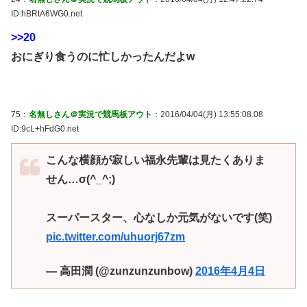
ID:hBRtA6WG0.net
>>20
おにぎり食うのに忙しかったんだよw
75：
名無しさん＠実況で競馬板アウト
：2016/04/04(月) 13:55:08.08
ID:9cL+hFdG0.net
こんな横顔が寂しい福永先輩は見たくありま
せん…σ(^_^;)
スーパースター、心なしか元気がないです(笑)
pic.twitter.com/uhuorj67zm
— 高田潤 (@zunzunzunbow)
2016年4月4日