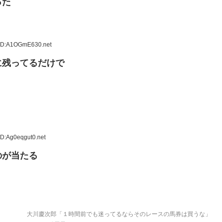
った
 ID:A1OGmE630.net
に残ってるだけで
ID:Ag0eqgut0.net
のが当たる
大川慶次郎「１時間前でも迷ってるならそのレースの馬券は買うな」