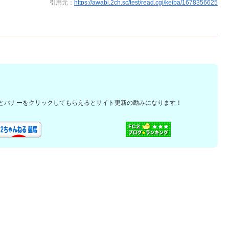
引用元：
https://awabi.2ch.sc/test/read.cgi/keiba/1678356625
とバナーをクリックしてもらえるとサイト更新の励みになります！