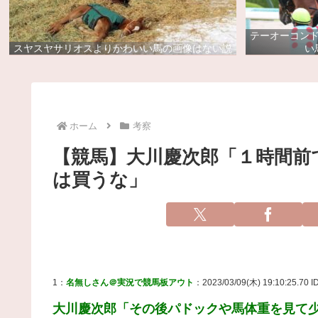
テーオーコン
スヤスヤサリオスよりかわいい馬の画像はない説
い
ホーム
考察
【競馬】大川慶次郎「１時間前
は買うな」
1：
名無しさん＠実況で競馬板アウト
：2023/03/09(木) 19:10:25.70 I
大川慶次郎「その後パドックや馬体重を見て