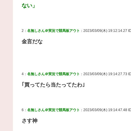
ない」
2：
名無しさん＠実況で競馬板アウト
：2023/03/09(木) 19:12:14.27 ID
金言だな
4：
名無しさん＠実況で競馬板アウト
：2023/03/09(木) 19:14:27.73 
｢買ってたら当たってたわ｣
6：
名無しさん＠実況で競馬板アウト
：2023/03/09(木) 19:14:47.48 
さす神