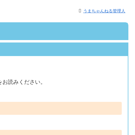
うまちゃんねる管理人
をお読みください。