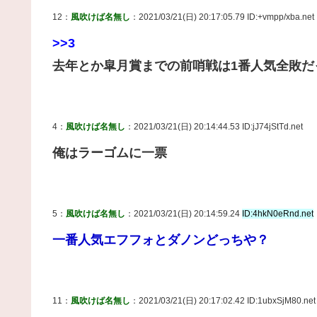
12：
風吹けば名無し
：2021/03/21(日) 20:17:05.79 ID:+vmpp/xba.net
>>3
去年とか皐月賞までの前哨戦は1番人気全敗だ
4：
風吹けば名無し
：2021/03/21(日) 20:14:44.53 ID:jJ74jStTd.net
俺はラーゴムに一票
5：
風吹けば名無し
：2021/03/21(日) 20:14:59.24
ID:4hkN0eRnd.net
一番人気エフフォとダノンどっちや？
11：
風吹けば名無し
：2021/03/21(日) 20:17:02.42 ID:1ubxSjM80.net