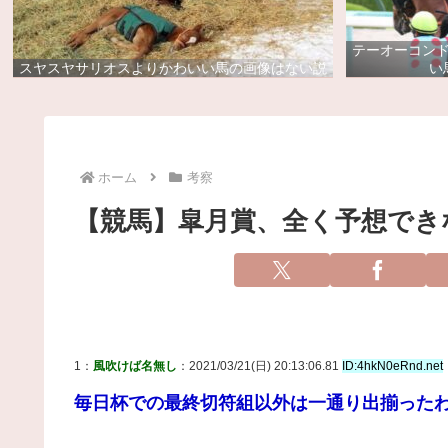
テーオーコン
スヤスヤサリオスよりかわいい馬の画像はない説
い
ホーム
考察
【競馬】皐月賞、全く予想でき
1：
風吹けば名無し
：2021/03/21(日) 20:13:06.81
ID:4hkN0eRnd.net
毎日杯での最終切符組以外は一通り出揃った