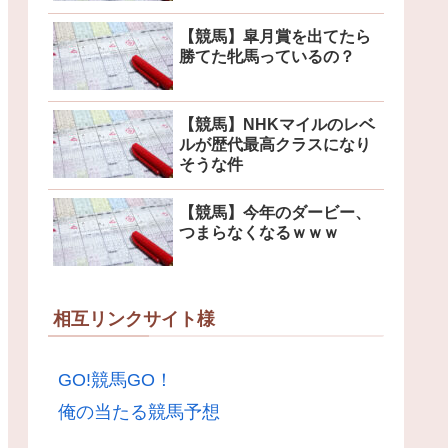
【競馬】皐月賞を出てたら
勝てた牝馬っているの？
【競馬】NHKマイルのレベ
ルが歴代最高クラスになり
そうな件
【競馬】今年のダービー、
つまらなくなるｗｗｗ
相互リンクサイト様
GO!競馬GO！
俺の当たる競馬予想