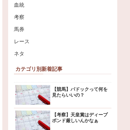
血統
考察
馬券
レース
ネタ
カテゴリ別新着記事
【競馬】パドックって何を
見たらいいの？
【考察】天皇賞はディープ
ボンド厳しいんかなぁ