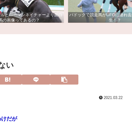
ドルとローマンネイチャーより面白
パドックで競走馬がUFOに連れ
馬の画像ってあるの？
生！？
ない
2021.03.22
わけだが