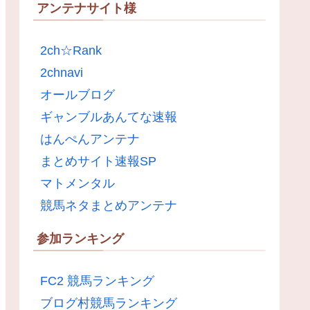
アンテナサイト様
2ch☆Rank
2chnavi
オールブログ
ギャンブルあんてな速報
はんぺんアンテナ
まとめサイト速報SP
マトメンタル
競馬ネタまとめアンテナ
参加ランキング
FC2 競馬ランキング
ブログ村競馬ランキング