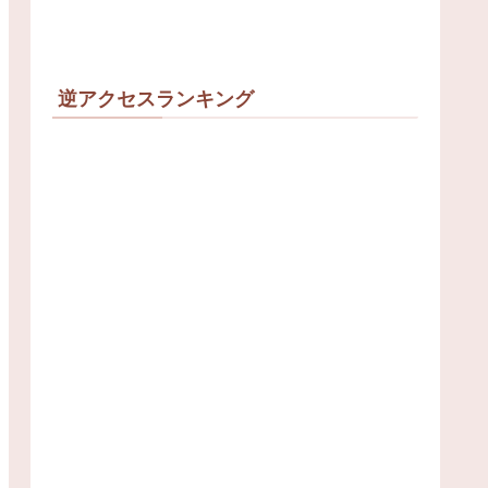
逆アクセスランキング