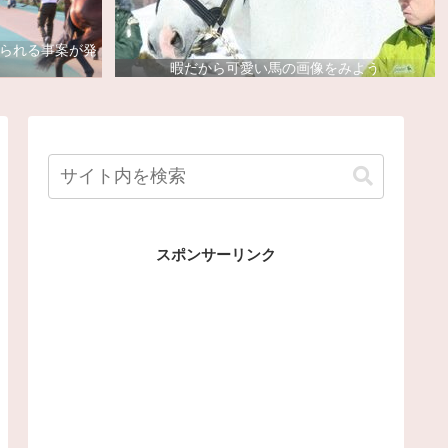
去られる事案が発
暇だから可愛い馬の画像をみよう
スポンサーリンク