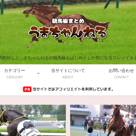
調教師など、２ちゃんねるの競馬板をはじめとした気になるスレッドを
カテゴリー
当サイトについて
お問い合わせ
CATEGORY
ABOUT
CONTACT