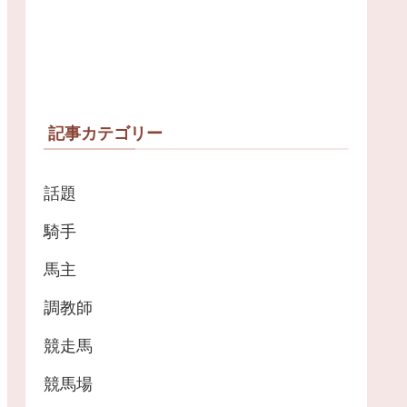
記事カテゴリー
話題
騎手
馬主
調教師
競走馬
競馬場