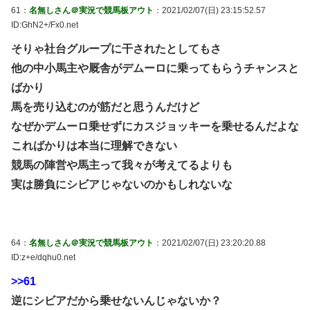
61：
名無しさん＠実況で競馬板アウト
：2021/02/07(日) 23:15:52.57
ID:GhN2+/Fx0.net
そりゃ社台グループに干されたとしてもさ
他の中小馬主や厩舎がデムーロに乗ってもらうチャンスと
ばかり
馬を売り込むのが筋だと思うんだけど
なぜかデムーロ乗せずにカスジョッキーを乗せるんだよな
こればかりは本当に理解できない
競馬の陣営や馬主って我々が考えてるよりも
実は勝負にシビアじゃないのかもしれないな
64：
名無しさん＠実況で競馬板アウト
：2021/02/07(日) 23:20:20.88
ID:z+e/dqhu0.net
>>61
逆にシビアだから乗せないんじゃないか？