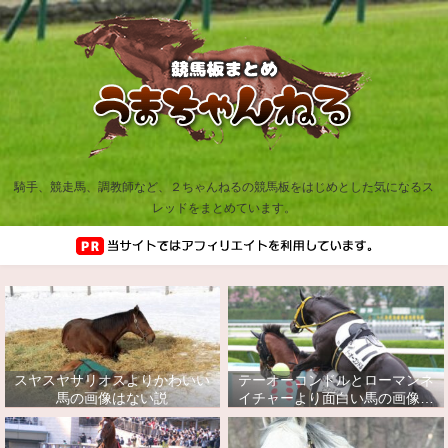
騎手、競走馬、調教師など、２ちゃんねるの競馬板をはじめとした気になるス
レッドをまとめています。
スヤスヤサリオスよりかわいい
テーオーコンドルとローマンネ
馬の画像はない説
イチャーより面白い馬の画像っ
てあるの？