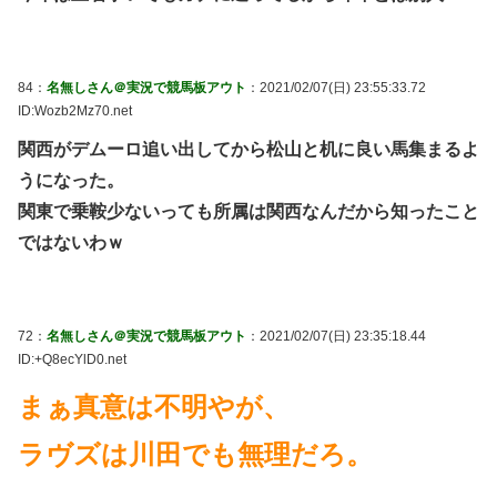
84：
名無しさん＠実況で競馬板アウト
：2021/02/07(日) 23:55:33.72
ID:Wozb2Mz70.net
関西がデムーロ追い出してから松山と机に良い馬集まるよ
うになった。
関東で乗鞍少ないっても所属は関西なんだから知ったこと
ではないわｗ
72：
名無しさん＠実況で競馬板アウト
：2021/02/07(日) 23:35:18.44
ID:+Q8ecYlD0.net
まぁ真意は不明やが、
ラヴズは川田でも無理だろ。