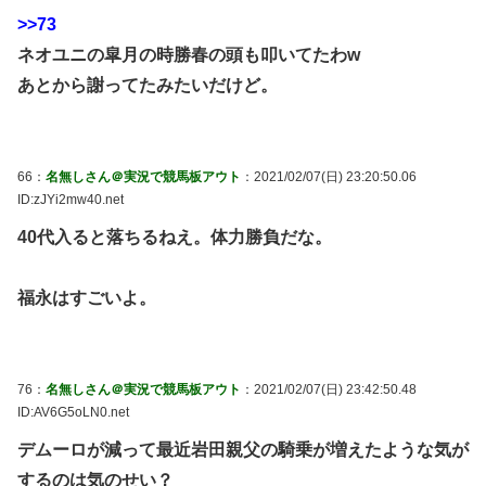
>>73
ネオユニの皐月の時勝春の頭も叩いてたわw
あとから謝ってたみたいだけど。
66：
名無しさん＠実況で競馬板アウト
：2021/02/07(日) 23:20:50.06
ID:zJYi2mw40.net
40代入ると落ちるねえ。体力勝負だな。
福永はすごいよ。
76：
名無しさん＠実況で競馬板アウト
：2021/02/07(日) 23:42:50.48
ID:AV6G5oLN0.net
デムーロが減って最近岩田親父の騎乗が増えたような気が
するのは気のせい？