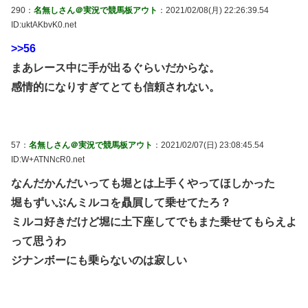
290：
名無しさん＠実況で競馬板アウト
：2021/02/08(月) 22:26:39.54
ID:uktAKbvK0.net
>>56
まあレース中に手が出るぐらいだからな。
感情的になりすぎてとても信頼されない。
57：
名無しさん＠実況で競馬板アウト
：2021/02/07(日) 23:08:45.54
ID:W+ATNNcR0.net
なんだかんだいっても堀とは上手くやってほしかった
堀もずいぶんミルコを贔屓して乗せてたろ？
ミルコ好きだけど堀に土下座してでもまた乗せてもらえよ
って思うわ
ジナンボーにも乗らないのは寂しい