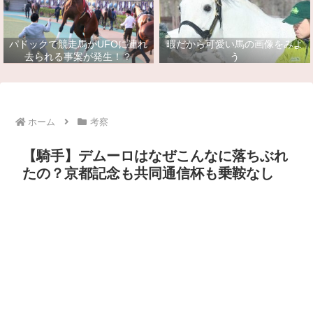
パドックで競走馬がUFOに連れ
暇だから可愛い馬の画像をみよ
去られる事案が発生！？
う
ホーム
考察
【騎手】デムーロはなぜこんなに落ちぶれ
たの？京都記念も共同通信杯も乗鞍なし