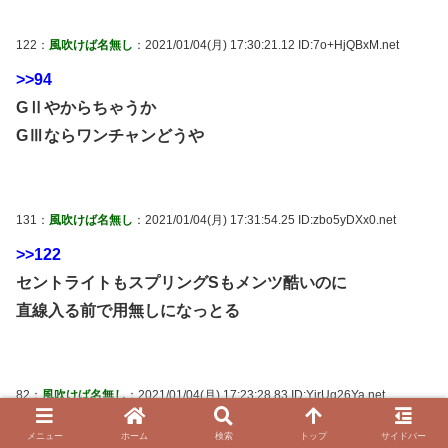
122：
風吹けば名無し
：2021/01/04(月) 17:30:21.12 ID:7o+HjQBxM.net
>>94
GⅡやからちゃうか
GⅢならワンチャンどうや
131：
風吹けば名無し
：2021/01/04(月) 17:31:54.25 ID:zbo5yDXx0.net
>>122
セントライトもスプリングSもメンツ酷いのに
直線入る前で用無しになっとる
82：
風吹けば名無し
：2021/01/04(月) 17:23:28.83 ID:YirUg26Ya.net
競馬のない幸せな日々がもう終わってしまうのか…
メニュー
ホーム
検索
トップ
サイドバー