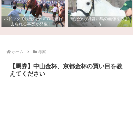
パドックで競走馬がUFOに連れ
暇だから可愛い馬の画像をみよ
去られる事案が発生！？
う
ホーム
考察
【馬券】中山金杯、京都金杯の買い目を教
えてください