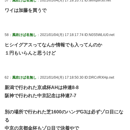
57：
風吹けば名無し
：2021/01/04(月) 17:18:10.72 ID:tWXqtvr30.net
ワイは加藤を買うで
58：
風吹けば名無し
：2021/01/04(月) 17:18:17.74 ID:N0S5WLiU0.net
ヒシイグアスってなんか情報でも入ってんのか
１円もいらんと思うけど
62：
風吹けば名無し
：2021/01/04(月) 17:18:50.30 ID:DRCr/RXHp.net
新潟で行われた京成杯AHは枠連8-8
阪神で行われた中京記念は枠連7-7
別の場所で行われた芝1600のハンデG3は必ずゾロ目にな
る
中京の京都金杯もゾロ目で決着やで