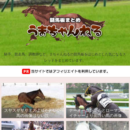
騎手、競走馬、調教師など、２ちゃんねるの競馬板をはじめとした気になるス
レッドをまとめています。
スヤスヤサリオスよりかわいい
テーオーコンドルとローマンネ
馬の画像はない説
イチャーより面白い馬の画像っ
てあるの？