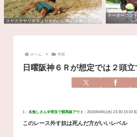
テーオーコン
スヤスヤサリオスよりかわいい馬の画像はない説
い
ホーム
考察
日曜阪神６Ｒが想定では２頭立
1：
名無しさん＠実況で競馬板アウト
：2020/04/01(水) 23:30:15.03 
このレース外す奴は死んだ方がいいレベル