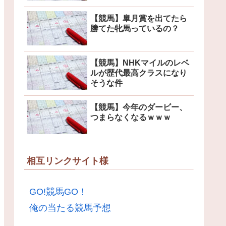
【競馬】皐月賞を出てたら
勝てた牝馬っているの？
【競馬】NHKマイルのレベ
ルが歴代最高クラスになり
そうな件
【競馬】今年のダービー、
つまらなくなるｗｗｗ
相互リンクサイト様
GO!競馬GO！
俺の当たる競馬予想