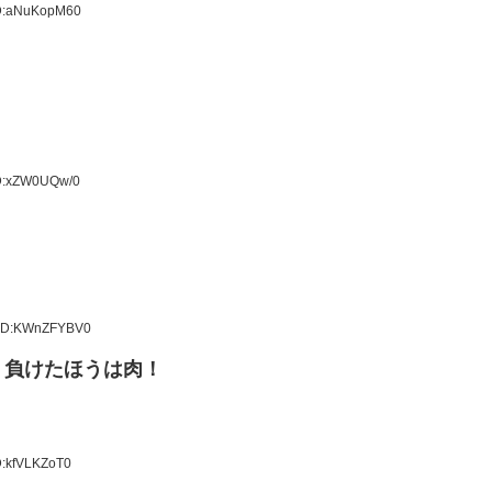
ID:aNuKopM60
ID:xZW0UQw/0
 ID:KWnZFYBV0
！負けたほうは肉！
D:kfVLKZoT0