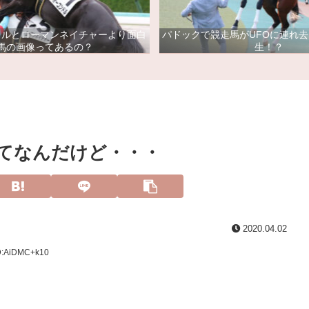
ドルとローマンネイチャーより面白
パドックで競走馬がUFOに連れ
馬の画像ってあるの？
生！？
てなんだけど・・・
2020.04.02
ID:AiDMC+k10