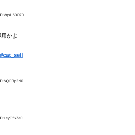
 ID:VqsU60O70
専用かよ
#cat_sell
 ID:AQIJRp2N0
 ID:+eyO5xZe0