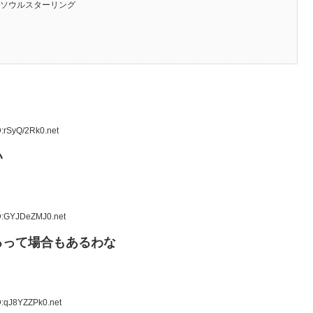
、ソウルスターリング
:rSyQ/2Rk0.net
い
ID:GYJDeZMJ0.net
るって場合もあるわな
D:qJ8YZZPk0.net