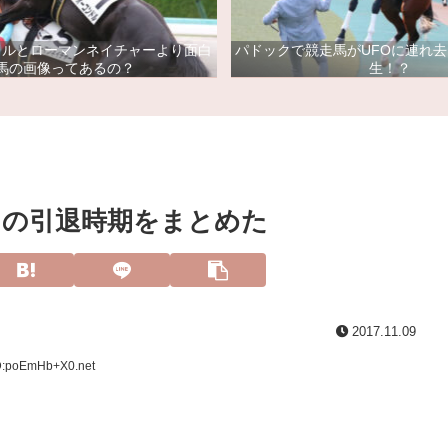
ドルとローマンネイチャーより面白
パドックで競走馬がUFOに連れ
馬の画像ってあるの？
生！？
スの引退時期をまとめた
2017.11.09
ID:poEmHb+X0.net