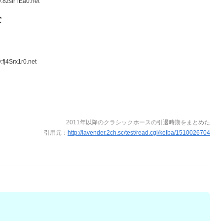
:8zsfrTEa0.net
な
fj4Srx1r0.net
2011年以降のクラシックホースの引退時期をまとめた
引用元：
http://lavender.2ch.sc/test/read.cgi/keiba/1510026704