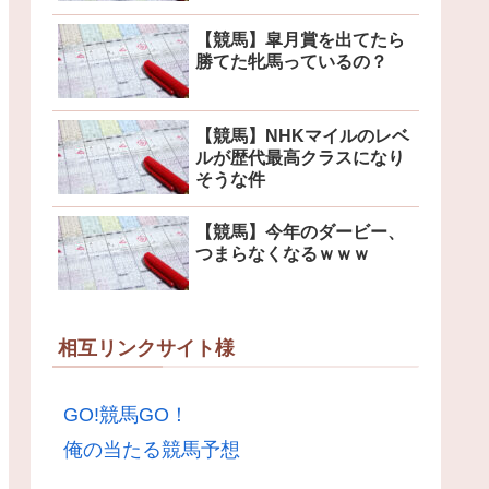
【競馬】皐月賞を出てたら
勝てた牝馬っているの？
【競馬】NHKマイルのレベ
ルが歴代最高クラスになり
そうな件
【競馬】今年のダービー、
つまらなくなるｗｗｗ
相互リンクサイト様
GO!競馬GO！
俺の当たる競馬予想