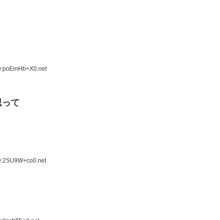
ID:poEmHb+X0.net
思って
ID:2SU9W+co0.net