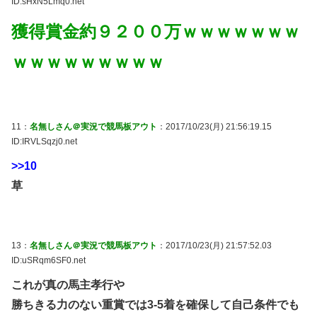
ID:sHxN5Lmq0.net
獲得賞金約９２００万ｗｗｗｗｗｗｗ
ｗｗｗｗｗｗｗｗｗ
11：
名無しさん＠実況で競馬板アウト
：2017/10/23(月) 21:56:19.15
ID:IRVLSqzj0.net
>>10
草
13：
名無しさん＠実況で競馬板アウト
：2017/10/23(月) 21:57:52.03
ID:uSRqm6SF0.net
これが真の馬主孝行や
勝ちきる力のない重賞では3-5着を確保して自己条件でも