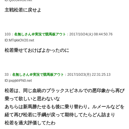
主戦松若に戻せよ
103：
名無しさん＠実況で競馬板アウト
：2017/10/24(火) 08:44:50.76
ID:MTqkkOV20.net
松若乗せておけばよかったのに
33：
名無しさん＠実況で競馬板アウト
：2017/10/23(月) 22:31:25.13
ID:pxpjkhFN0.net
松若は、同じ血統のブラックスピネルでの悪印象から再び
乗って欲しいと思わないな
あちらは新馬勝たせるも後に乗り替わり。ルメールなどを
経て再び松若に手綱が戻って期待してたらどん詰まり
松若を過大評価してたわ