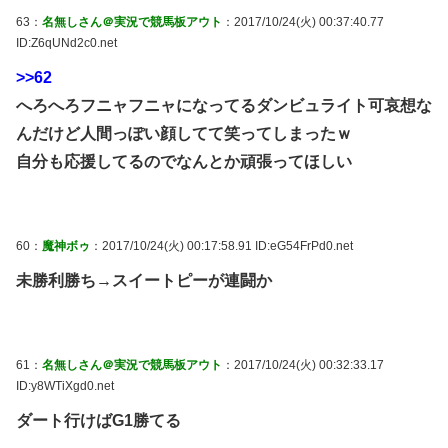
63：
名無しさん＠実況で競馬板アウト
：2017/10/24(火) 00:37:40.77
ID:Z6qUNd2c0.net
>>62
へろへろフニャフニャになってるダンビュライト可哀想な
んだけど人間っぽい顔してて笑ってしまったｗ
自分も応援してるのでなんとか頑張ってほしい
60：
魔神ボゥ
：2017/10/24(火) 00:17:58.91 ID:eG54FrPd0.net
未勝利勝ち→スイートピーが連闘か
61：
名無しさん＠実況で競馬板アウト
：2017/10/24(火) 00:32:33.17
ID:y8WTiXgd0.net
ダート行けばG1勝てる