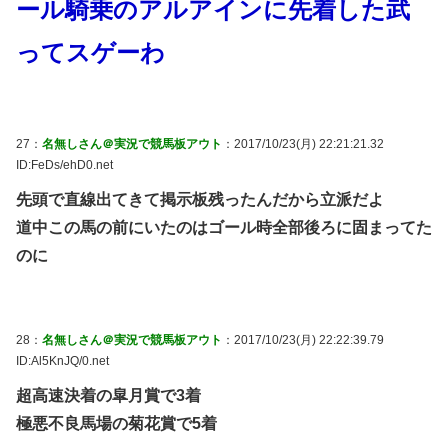
ール騎乗のアルアインに先着した武
ってスゲーわ
27：
名無しさん＠実況で競馬板アウト
：2017/10/23(月) 22:21:21.32
ID:FeDs/ehD0.net
先頭で直線出てきて掲示板残ったんだから立派だよ
道中この馬の前にいたのはゴール時全部後ろに固まってた
のに
28：
名無しさん＠実況で競馬板アウト
：2017/10/23(月) 22:22:39.79
ID:Al5KnJQ/0.net
超高速決着の皐月賞で3着
極悪不良馬場の菊花賞で5着