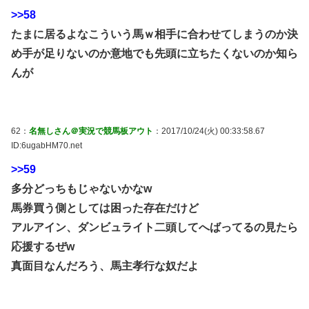
>>58
たまに居るよなこういう馬ｗ相手に合わせてしまうのか決
め手が足りないのか意地でも先頭に立ちたくないのか知ら
んが
62：
名無しさん＠実況で競馬板アウト
：2017/10/24(火) 00:33:58.67
ID:6ugabHM70.net
>>59
多分どっちもじゃないかなw
馬券買う側としては困った存在だけど
アルアイン、ダンビュライト二頭してへばってるの見たら
応援するぜw
真面目なんだろう、馬主孝行な奴だよ