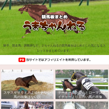
騎手、競走馬、調教師など、２ちゃんねるの競馬板をはじめとした気になるス
レッドをまとめています。
スヤスヤサリオスよりかわいい
テーオーコンドルとローマンネ
馬の画像はない説
イチャーより面白い馬の画像っ
てあるの？