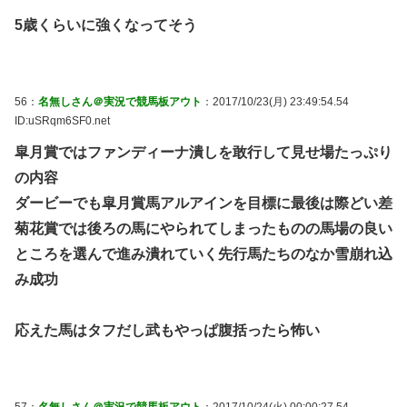
5歳くらいに強くなってそう
56：
名無しさん＠実況で競馬板アウト
：2017/10/23(月) 23:49:54.54
ID:uSRqm6SF0.net
皐月賞ではファンディーナ潰しを敢行して見せ場たっぷり
の内容
ダービーでも皐月賞馬アルアインを目標に最後は際どい差
菊花賞では後ろの馬にやられてしまったものの馬場の良い
ところを選んで進み潰れていく先行馬たちのなか雪崩れ込
み成功
応えた馬はタフだし武もやっぱ腹括ったら怖い
57：
名無しさん＠実況で競馬板アウト
：2017/10/24(火) 00:00:27.54