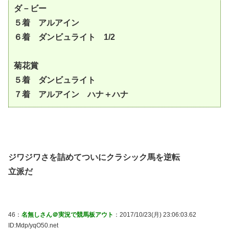
ダ－ビー
５着 アルアイン
６着 ダンビュライト 1/2
菊花賞
５着 ダンビュライト
７着 アルアイン ハナ＋ハナ
ジワジワさを詰めてついにクラシック馬を逆転
立派だ
46：
名無しさん＠実況で競馬板アウト
：2017/10/23(月) 23:06:03.62
ID:Mdp/yqO50.net