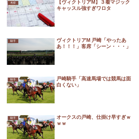
【ヴィクトリアM】３着マジック
考察
キャッスル強すぎワロタ
ヴィクトリアM 戸崎「やったあ
騎手
あ！！！」客席「シーン・・・」
戸崎騎手「高速馬場では競馬は面
騎手
白くない」
オークスの戸崎、仕掛け早すぎｗ
騎手
ｗｗ