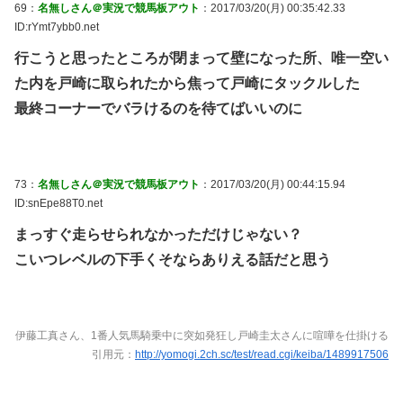
69：
名無しさん＠実況で競馬板アウト
：2017/03/20(月) 00:35:42.33
ID:rYmt7ybb0.net
行こうと思ったところが閉まって壁になった所、唯一空い
た内を戸崎に取られたから焦って戸崎にタックルした
最終コーナーでバラけるのを待てばいいのに
73：
名無しさん＠実況で競馬板アウト
：2017/03/20(月) 00:44:15.94
ID:snEpe88T0.net
まっすぐ走らせられなかっただけじゃない？
こいつレベルの下手くそならありえる話だと思う
伊藤工真さん、1番人気馬騎乗中に突如発狂し戸崎圭太さんに喧嘩を仕掛ける
引用元：
http://yomogi.2ch.sc/test/read.cgi/keiba/1489917506