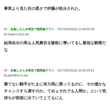
事実より見た目の悪さで伊藤が処分された。
55：
名無しさん＠実況で競馬板アウト
：2017/03/19(日) 23:48:50.59
ID:hwaH+u3L0.net
結局自分の馬も人気裏切る惨敗に導いてるし最低な騎乗だ
な
56：
名無しさん＠実況で競馬板アウト
：2017/03/19(日) 23:49:29.51
ID:pMTlfPm+0.net
勝てない騎手がたまに有力馬に乗ってるのに、その僅かな
チャンスすら潰すのか。てめぇそれでも人間か。という気
持ちが前面に出ていてとてもにん