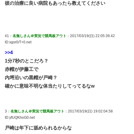
彼の治療に良い病院もあったら教えてください
41：
名無しさん＠実況で競馬板アウト
：2017/03/19(日) 22:05:39.42
ID:xgsr0/T+0.net
>>4
1分7秒のとこだろ？
赤帽が伊藤工で
内埒沿いの黒帽が戸崎？
確かに意味不明な体当たりしてってるなw
3：
名無しさん＠実況で競馬板アウト
：2017/03/19(日) 19:02:04.58
ID:yfUQKhoG0.net
戸崎は年下に舐められるからな