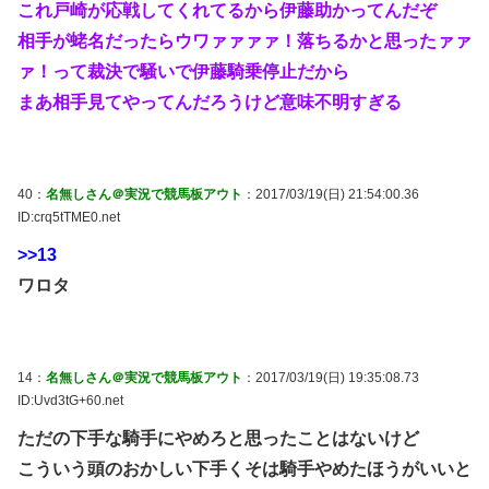
これ戸崎が応戦してくれてるから伊藤助かってんだぞ
相手が蛯名だったらウワァァァァ！落ちるかと思ったァァ
ァ！って裁決で騒いで伊藤騎乗停止だから
まあ相手見てやってんだろうけど意味不明すぎる
40：
名無しさん＠実況で競馬板アウト
：2017/03/19(日) 21:54:00.36
ID:crq5tTME0.net
>>13
ワロタ
14：
名無しさん＠実況で競馬板アウト
：2017/03/19(日) 19:35:08.73
ID:Uvd3tG+60.net
ただの下手な騎手にやめろと思ったことはないけど
こういう頭のおかしい下手くそは騎手やめたほうがいいと