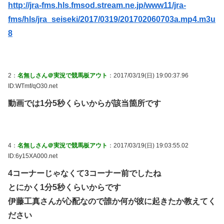
http://jra-fms.hls.fmsod.stream.ne.jp/www11/jra-
fms/hls/jra_seiseki/2017/0319/201702060703a.mp4.m3u
8
2：
名無しさん＠実況で競馬板アウト
：2017/03/19(日) 19:00:37.96
ID:WTmf/qO30.net
動画では1分5秒くらいからが該当箇所です
4：
名無しさん＠実況で競馬板アウト
：2017/03/19(日) 19:03:55.02
ID:6y15XA000.net
4コーナーじゃなくて3コーナー前でしたね
とにかく1分5秒くらいからです
伊藤工真さんが心配なので誰か何が彼に起きたか教えてく
ださい