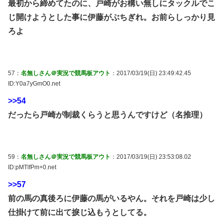
最初から締めてたのに、戸崎がお構い無しにタックルでこ
じ開けようとした事に伊藤がぶちぎれ。お前らしっかり見
ろよ
57：
名無しさん＠実況で競馬板アウト
：2017/03/19(日) 23:49:42.45
ID:Y0a7yGmO0.net
>>54
だったら戸崎が制裁くらうと思うんですけど（名推理）
59：
名無しさん＠実況で競馬板アウト
：2017/03/19(日) 23:53:08.02
ID:pMTlfPm+0.net
>>57
前の馬の真後ろに伊藤の馬がいるやん。それを戸崎は少し
仕掛けて前に出て捩じ込もうとしてる。