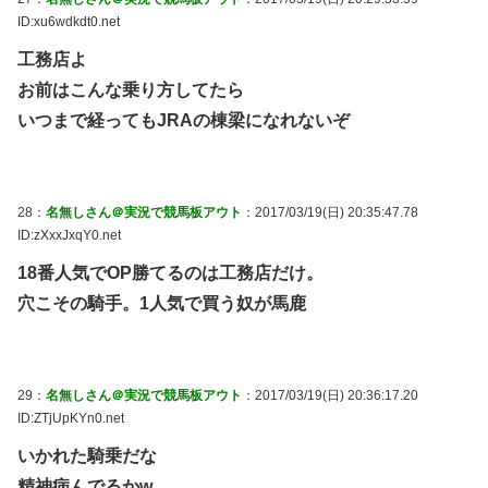
ID:xu6wdkdt0.net
工務店よ
お前はこんな乗り方してたら
いつまで経ってもJRAの棟梁になれないぞ
28：
名無しさん＠実況で競馬板アウト
：2017/03/19(日) 20:35:47.78
ID:zXxxJxqY0.net
18番人気でOP勝てるのは工務店だけ。
穴こその騎手。1人気で買う奴が馬鹿
29：
名無しさん＠実況で競馬板アウト
：2017/03/19(日) 20:36:17.20
ID:ZTjUpKYn0.net
いかれた騎乗だな
精神病んでるかw