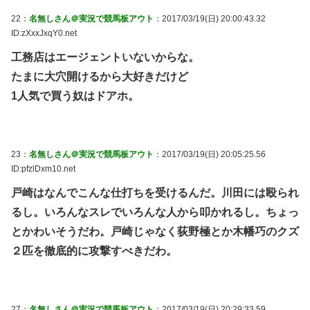
22：
名無しさん＠実況で競馬板アウト
：2017/03/19(日) 20:00:43.32
ID:zXxxJxqY0.net
工務店はエージェントいないからな。
たまに大穴開けるから大好きだけど
1人気で買う奴はドアホ。
23：
名無しさん＠実況で競馬板アウト
：2017/03/19(日) 20:05:25.56
ID:pfzlDxm10.net
戸崎はなんでこんな仕打ちを受けるんだ。川田には殴られ
るし。いろんなスレでいろんな人から叩かれるし。ちょっ
とかわいそうだわ。戸崎じゃなく荻野極とか木幡巧のクズ
２匹を徹底的に攻撃すべきだわ。
27：
名無しさん＠実況で競馬板アウト
：2017/03/19(日) 20:29:33.59