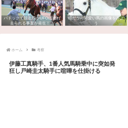
パドックで競走馬がUFOに連れ
暇だから可愛い馬の画像をみよ
去られる事案が発生！？
う
ホーム
考察
伊藤工真騎手、1番人気馬騎乗中に突如発
狂し戸崎圭太騎手に喧嘩を仕掛ける