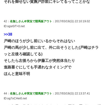
それを御せない貧腕戸詐欺にキレてるってことかな
42：
名無しさん＠実況で競馬板アウト
：2017/03/19(日) 22:10:19.02
ID:xgsr0/T+0.net
>>38
戸崎のほうが少し前にいるからそれはない
戸崎の馬が少し前に出て、外に出そうとした(戸崎はチラ
ッと左後ろ確認してる)
そしたら左後ろから伊藤工が突然体当たり
進路塞ぐにしても手遅れなタイミングで
ほんと意味不明
44：
名無しさん＠実況で競馬板アウト
：2017/03/19(日) 22:13:37.41
ID:og7oCHei0.net