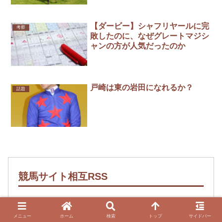
【ダービー】シャフリヤールに完
考察
敗したのに、なぜグレートマジシ
ャンの方が人気だったのか
戸崎は東の岩田になれるか？
話題
競馬サイト相互RSS
ロングセラー媚薬「ホレナミンＨ」根強
メニュー
ホーム
検索
トップ
サイドバー
い人気の理由はハイスペックな即効性と