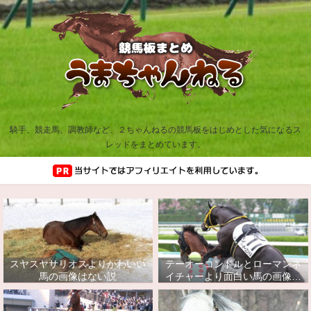
騎手、競走馬、調教師など、２ちゃんねるの競馬板をはじめとした気になるス
レッドをまとめています。
スヤスヤサリオスよりかわいい
テーオーコンドルとローマンネ
馬の画像はない説
イチャーより面白い馬の画像っ
てあるの？