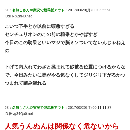
61：
名無しさん＠実況で競馬板アウト
：2017/03/20(月) 00:06:55.90
ID:iFRlxZnN0.net
こいつ下手とか以前に頭悪すぎる
センチュリオンのこの前の騎乗とかやばすぎ
今日のこの騎乗といいマジで脳ミソついてないんじゃねえ
の
下げて内入れてわざと揉まれて砂被る位置につけるからな
で、今日みたいに馬がやる気なくしてジリジリ下がるかつ
つまれて踏み遅れる
63：
名無しさん＠実況で競馬板アウト
：2017/03/20(月) 00:11:11.87
ID:jHvg34Qa0.net
人気うんぬんは関係なく危ないから