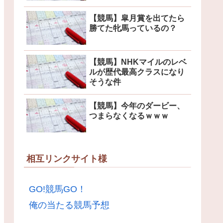
【競馬】皐月賞を出てたら
勝てた牝馬っているの？
【競馬】NHKマイルのレベ
ルが歴代最高クラスになり
そうな件
【競馬】今年のダービー、
つまらなくなるｗｗｗ
相互リンクサイト様
GO!競馬GO！
俺の当たる競馬予想