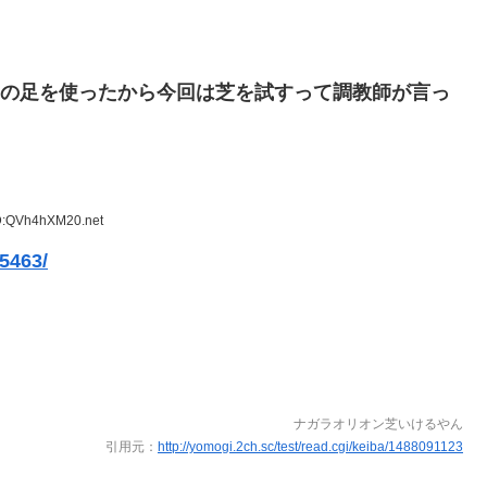
台の足を使ったから今回は芝を試すって調教師が言っ
ID:QVh4hXM20.net
55463/
ナガラオリオン芝いけるやん
引用元：
http://yomogi.2ch.sc/test/read.cgi/keiba/1488091123