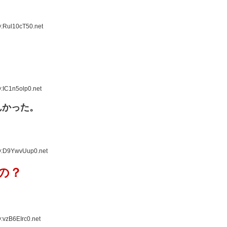
D:Rul10cT50.net
:IC1n5olp0.net
んかった。
ID:D9YwvUup0.net
の？
:vzB6EIrc0.net