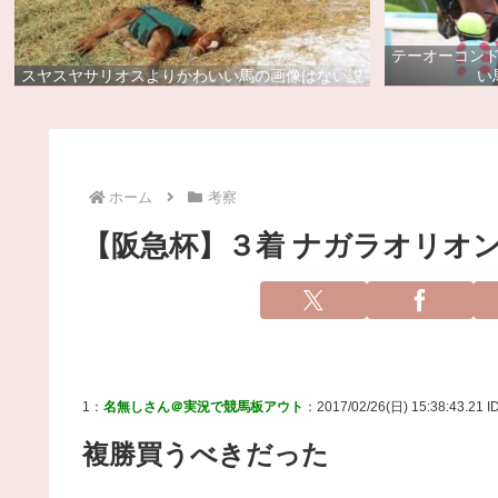
テーオーコン
スヤスヤサリオスよりかわいい馬の画像はない説
い
ホーム
考察
【阪急杯】３着 ナガラオリオ
1：
名無しさん＠実況で競馬板アウト
：2017/02/26(日) 15:38:43.21 I
複勝買うべきだった