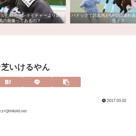
ドルとローマンネイチャーより面白
パドックで競走馬がUFOに連れ
馬の画像ってあるの？
生！？
ン芝いけるやん
2017.03.02
D:z+QhHkiA0.net