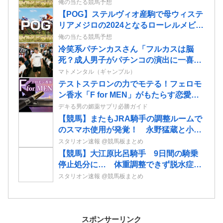
情報
俺の当たる競馬予想
【POG】ステルヴィオ産駒で母ウィステ
リアメジロの2024となるローレルメビウ
スの2歳情報
俺の当たる競馬予想
冷笑系パチンカスさん「フルカスは脳
死？成人男子がパチンコの演出に一喜一
憂してる方が脳死なんよ」
マトメンタル（ギャンブル）
テストステロンの力でモテる！フェロモ
ン香水「F for MEN」がもたらす恋愛効
果
デキる男の媚薬サプリ必勝ガイド
【競馬】またもJRA騎手の調整ルームで
のスマホ使用が発覚！ 永野猛蔵と小林
勝太が8日から騎乗停止に
スタリオン速報 @競馬板まとめ
【競馬】大江原比呂騎手 9日間の騎乗
停止処分に… 体重調整できず脱水症
JRAが発表
スタリオン速報 @競馬板まとめ
スポンサーリンク