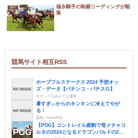
福永騎手の制裁リーディングが陥
騎手
落
競馬サイト相互RSS
ホープフルステークス 2024 予想オッ
ズ・データ【パチンコ・パチスロ】
ギャンブルあんてな速報
暑すぎぃからのキンキンに冷えてやが
る！
競馬 - NewsPod
【POG】コントレイル産駒で母メチャコ
ルタの2024となるドラゴンバルドの2歳