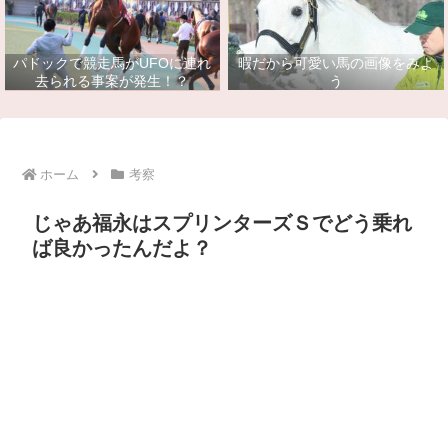
パドックで競走馬がUFOに連れ
暇だから可愛い馬の画像をみよ
去られる事案が発生！？
う
ホーム
考察
じゃあ福永はスプリンターズＳでどう乗れ
ば良かったんだよ？