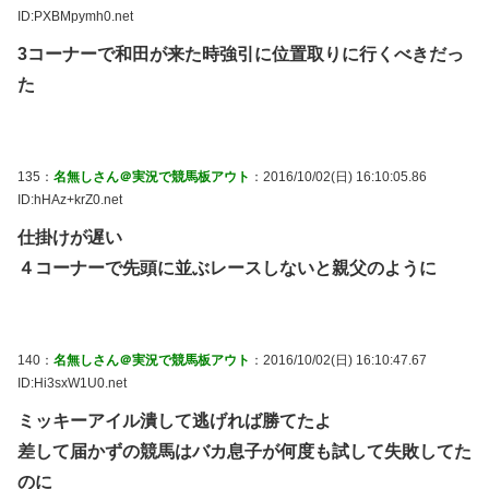
ID:PXBMpymh0.net
3コーナーで和田が来た時強引に位置取りに行くべきだっ
た
135：
名無しさん＠実況で競馬板アウト
：2016/10/02(日) 16:10:05.86
ID:hHAz+krZ0.net
仕掛けが遅い
４コーナーで先頭に並ぶレースしないと親父のように
140：
名無しさん＠実況で競馬板アウト
：2016/10/02(日) 16:10:47.67
ID:Hi3sxW1U0.net
ミッキーアイル潰して逃げれば勝てたよ
差して届かずの競馬はバカ息子が何度も試して失敗してた
のに