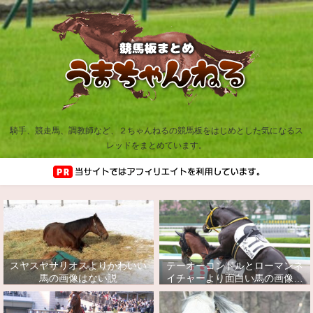
騎手、競走馬、調教師など、２ちゃんねるの競馬板をはじめとした気になるス
レッドをまとめています。
スヤスヤサリオスよりかわいい
テーオーコンドルとローマンネ
馬の画像はない説
イチャーより面白い馬の画像っ
てあるの？