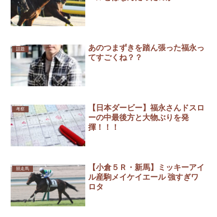
あのつまずきを踏ん張った福永っ
話題
てすごくね？？
【日本ダービー】福永さんドスロ
考察
ーの中最後方と大物ぶりを発
揮！！！
【小倉５Ｒ・新馬】ミッキーアイ
競走馬
ル産駒メイケイエール 強すぎワ
ロタ