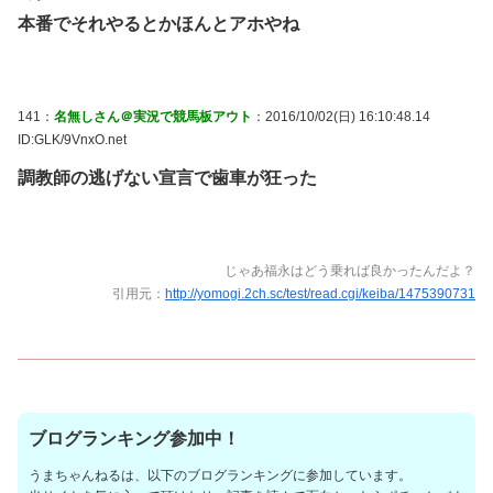
本番でそれやるとかほんとアホやね
141：
名無しさん＠実況で競馬板アウト
：2016/10/02(日) 16:10:48.14
ID:GLK/9VnxO.net
調教師の逃げない宣言で歯車が狂った
じゃあ福永はどう乗れば良かったんだよ？
引用元：
http://yomogi.2ch.sc/test/read.cgi/keiba/1475390731
ブログランキング参加中！
うまちゃんねるは、以下のブログランキングに参加しています。