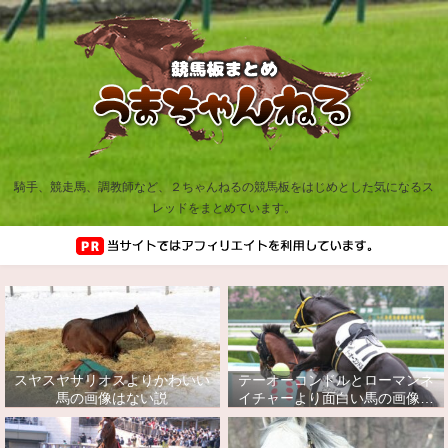
騎手、競走馬、調教師など、２ちゃんねるの競馬板をはじめとした気になるス
レッドをまとめています。
スヤスヤサリオスよりかわいい
テーオーコンドルとローマンネ
馬の画像はない説
イチャーより面白い馬の画像っ
てあるの？