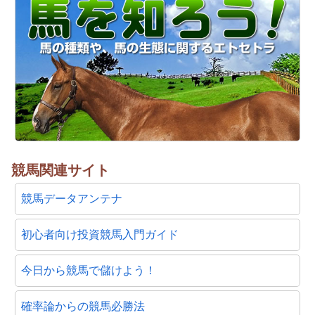
競馬関連サイト
競馬データアンテナ
初心者向け投資競馬入門ガイド
今日から競馬で儲けよう！
確率論からの競馬必勝法