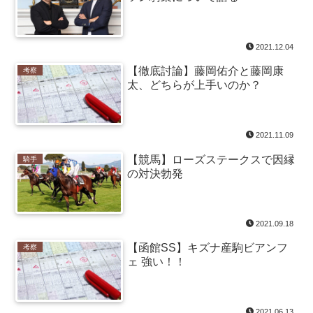
2021.12.04
【徹底討論】藤岡佑介と藤岡康
考察
太、どちらが上手いのか？
2021.11.09
【競馬】ローズステークスで因縁
騎手
の対決勃発
2021.09.18
【函館SS】キズナ産駒ビアンフ
考察
ェ 強い！！
2021.06.13