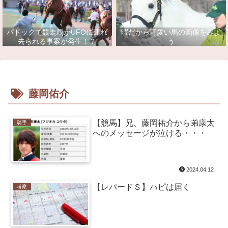
パドックで競走馬がUFOに連れ
暇だから可愛い馬の画像をみよ
去られる事案が発生！？
う
藤岡佑介
【競馬】兄、藤岡祐介から弟康太
騎手
へのメッセージが泣ける・・・
2024.04.12
【レパードＳ】ハピは届く
考察