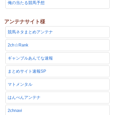
俺の当たる競馬予想
アンテナサイト様
競馬ネタまとめアンテナ
2ch☆Rank
ギャンブルあんてな速報
まとめサイト速報SP
マトメンタル
はんぺんアンテナ
2chnavi