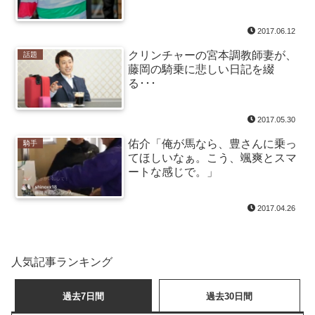
2017.06.12
クリンチャーの宮本調教師妻が、
話題
藤岡の騎乗に悲しい日記を綴
る･･･
2017.05.30
佑介「俺が馬なら、豊さんに乗っ
騎手
てほしいなぁ。こう、颯爽とスマ
ートな感じで。」
2017.04.26
人気記事ランキング
過去7日間
過去30日間