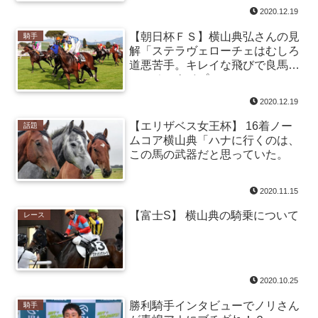
2020.12.19
【朝日杯ＦＳ】横山典弘さんの見
騎手
解「ステラヴェローチェはむしろ
道悪苦手。キレイな飛びで良馬場
でこそのタイプ」
2020.12.19
【エリザベス女王杯】 16着ノー
話題
ムコア横山典「ハナに行くのは、
この馬の武器だと思っていた。
2020.11.15
【富士S】 横山典の騎乗について
レース
2020.10.25
勝利騎手インタビューでノリさん
騎手