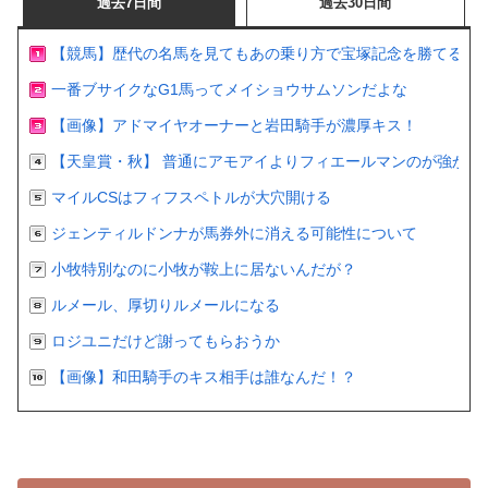
過去7日間
過去30日間
【競馬】歴代の名馬を見てもあの乗り方で宝塚記念を勝てるの
一番ブサイクなG1馬ってメイショウサムソンだよな
【画像】アドマイヤオーナーと岩田騎手が濃厚キス！
【天皇賞・秋】 普通にアモアイよりフィエールマンのが強かっ
マイルCSはフィフスペトルが大穴開ける
ジェンティルドンナが馬券外に消える可能性について
小牧特別なのに小牧が鞍上に居ないんだが？
ルメール、厚切りルメールになる
ロジユニだけど謝ってもらおうか
【画像】和田騎手のキス相手は誰なんだ！？