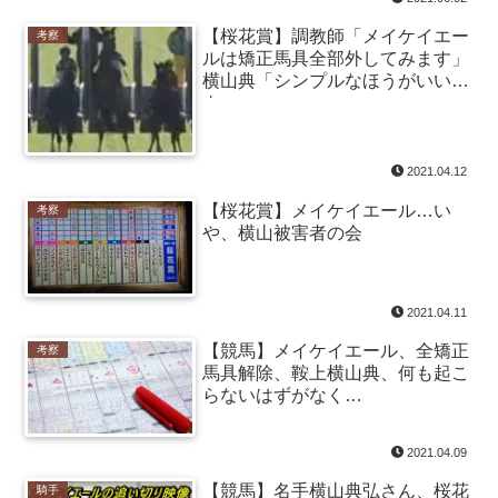
【桜花賞】調教師「メイケイエー
考察
ルは矯正馬具全部外してみます」
横山典「シンプルなほうがいい
よ」
2021.04.12
【桜花賞】メイケイエール…い
考察
や、横山被害者の会
2021.04.11
【競馬】メイケイエール、全矯正
考察
馬具解除、鞍上横山典、何も起こ
らないはずがなく…
2021.04.09
【競馬】名手横山典弘さん、桜花
騎手