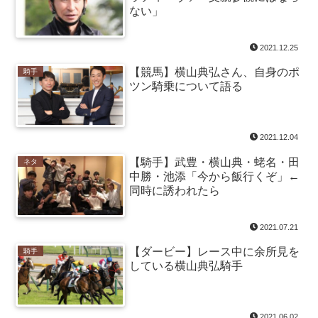
ない」
2021.12.25
【競馬】横山典弘さん、自身のポ
騎手
ツン騎乗について語る
2021.12.04
【騎手】武豊・横山典・蛯名・田
ネタ
中勝・池添「今から飯行くぞ」←
同時に誘われたら
2021.07.21
【ダービー】レース中に余所見を
騎手
している横山典弘騎手
2021.06.02