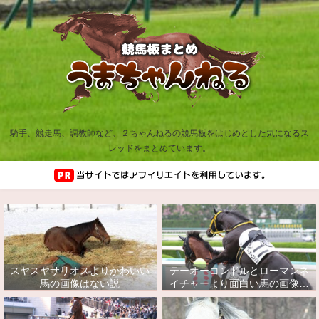
騎手、競走馬、調教師など、２ちゃんねるの競馬板をはじめとした気になるス
レッドをまとめています。
スヤスヤサリオスよりかわいい
テーオーコンドルとローマンネ
馬の画像はない説
イチャーより面白い馬の画像っ
てあるの？