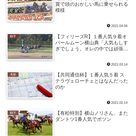
賞で頭のおかしい馬に乗せられる
模様
2021.04.06
【フィリーズR】１番人気９着オ
騎手
パールムーン横山典「人気もしす
ぎでしょう。オレの中では頑張っ
た」
2021.03.14
【共同通信杯】１番人気５着 ス
考察
テラヴェローチェとはなんだった
のか
2021.02.14
【有松特別】横山ノリさん、また
騎手
ダントツ1番人気でポツン