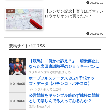
2022.07.12
【シンザン記念】言うほどマテン
考察
ロウオリオンは買えたか？
2022.01.09
競馬サイト相互RSS
【競馬】「何かの訴え？」 騎乗停止に
なった岩田康誠騎手のジョッキーパンツ
を複数騎手が着用
スタリオン速報 @競馬板まとめ
ホープフルステークス 2024 予想オッ
ズ・データ【パチンコ・パチスロ】
ギャンブルあんてな速報
公営競技をギャンブル絡めず純粋に競技
として楽しんでる人っておるんか？
競馬 - NewsPod