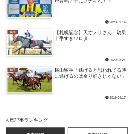
が青嶋アナにブチギれ！？
2020.09.14
【札幌記念】天才ノリさん、騎乗
騎手
上手すぎワロタ
2020.08.24
横山騎手「逃げると思われてる時
騎手
に逃げるのは余り好きじゃない」
2019.09.17
人気記事ランキング