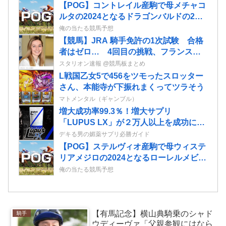
【POG】コントレイル産駒で母メチャコ
ルタの2024となるドラゴンバルドの2歳
情報
俺の当たる競馬予想
【競馬】JRA 騎手免許の1次試験 合格
者はゼロ… 4回目の挑戦、フランス女
性騎手のミカエル・ミシェル騎手も不合
スタリオン速報 @競馬板まとめ
格に
L戦国乙女5で456をツモったスロッター
さん、本能寺が下振れまくってツラそう
マトメンタル（ギャンブル）
増大成功率99.3％！増大サプリ
「LUPUS LX」が２万人以上を成功に導
いたエビデンスに迫る！
デキる男の媚薬サプリ必勝ガイド
【POG】ステルヴィオ産駒で母ウィステ
リアメジロの2024となるローレルメビウ
スの2歳情報
俺の当たる競馬予想
【有馬記念】横山典騎乗のシャド
騎手
ウディーヴァ「父親参観にはなら