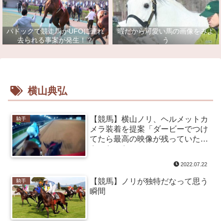
パドックで競走馬がUFOに連れ
暇だから可愛い馬の画像をみよ
去られる事案が発生！？
う
横山典弘
【競馬】横山ノリ、ヘルメットカ
騎手
メラ装着を提案「ダービーでつけ
てたら最高の映像が残っていた。
もったいない」
2022.07.22
【競馬】ノリが独特だなって思う
騎手
瞬間