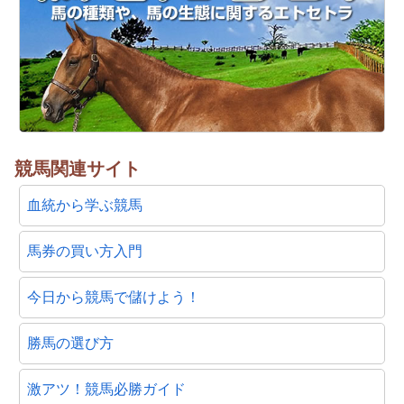
競馬関連サイト
血統から学ぶ競馬
馬券の買い方入門
今日から競馬で儲けよう！
勝馬の選び方
激アツ！競馬必勝ガイド