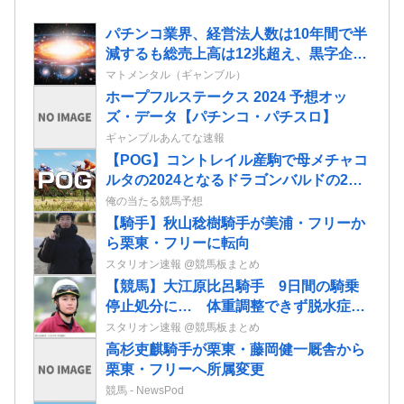
パチンコ業界、経営法人数は10年間で半
減するも総売上高は12兆超え、黒字企業
割合はコロナ前の水準に回復
マトメンタル（ギャンブル）
ホープフルステークス 2024 予想オッ
ズ・データ【パチンコ・パチスロ】
ギャンブルあんてな速報
【POG】コントレイル産駒で母メチャコ
ルタの2024となるドラゴンバルドの2歳
情報
俺の当たる競馬予想
【騎手】秋山稔樹騎手が美浦・フリーか
ら栗東・フリーに転向
スタリオン速報 @競馬板まとめ
【競馬】大江原比呂騎手 9日間の騎乗
停止処分に… 体重調整できず脱水症
JRAが発表
スタリオン速報 @競馬板まとめ
高杉吏麒騎手が栗東・藤岡健一厩舎から
栗東・フリーへ所属変更
競馬 - NewsPod