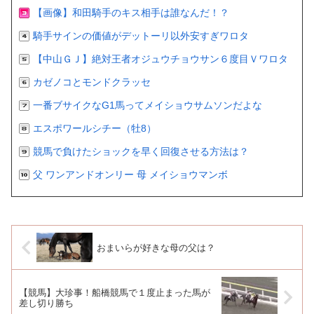
【画像】和田騎手のキス相手は誰なんだ！？
騎手サインの価値がデットーリ以外安すぎワロタ
【中山ＧＪ】絶対王者オジュウチョウサン６度目Ｖワロタ
カゼノコとモンドクラッセ
一番ブサイクなG1馬ってメイショウサムソンだよな
エスポワールシチー（牡8）
競馬で負けたショックを早く回復させる方法は？
父 ワンアンドオンリー 母 メイショウマンボ
おまいらが好きな母の父は？
【競馬】大珍事！船橋競馬で１度止まった馬が
差し切り勝ち