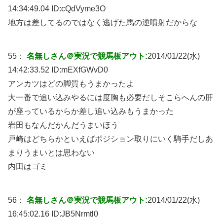
14:34:49.04 ID:
cQdVyme3O
地方は差してるのではなく逃げた馬の逆噴射だからな
55：
名無しさん＠実況で競馬板アウト:
2014/01/22(水)
14:42:33.52 ID:
mEXfGWvD0
アンカツはどの脚質もうまかったよ
大一番で追い込みやるには度胸も必要だしそこらへんの肝
が座っているからか差し追い込みもうまかった
岩田もなんだかんだうまいほう
戸崎はどちらかといえばポジション取りにいく騎手だしあ
まりうまいとは思わない
内田はゴミ
56：
名無しさん＠実況で競馬板アウト:
2014/01/22(水)
16:45:02.16 ID:
JB5Nrmtl0