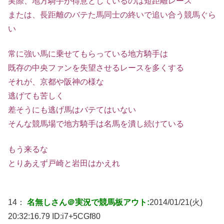
実際、地方騎手が得意としているのは短距離レース
または、長距離のバテた馬同士の終いで追い合う競馬ぐら
い
常に強い馬に乗せてもらっている地方騎手は
既存の中央ファンを失望させるレースを多くする
それが、京都や阪神の様な
逃げても苦しく
差そうにも逃げ馬はバテてはいない
そんな競馬場で地方騎手は名馬を潰し続けている
もう来るな
とりあえず戸崎と岩田はかえれ
14：
名無しさん＠実況で競馬板アウト:
2014/01/21(火)
20:32:16.79 ID:
i7+5CGf80