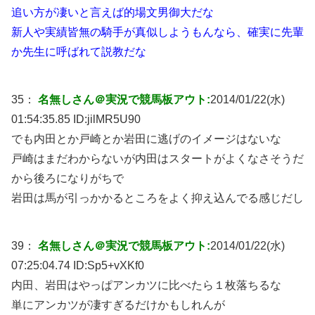
追い方が凄いと言えば的場文男御大だな
新人や実績皆無の騎手が真似しようもんなら、確実に先輩
か先生に呼ばれて説教だな
35：
名無しさん＠実況で競馬板アウト:
2014/01/22(水)
01:54:35.85 ID:
jilMR5U90
でも内田とか戸崎とか岩田に逃げのイメージはないな
戸崎はまだわからないが内田はスタートがよくなさそうだ
から後ろになりがちで
岩田は馬が引っかかるところをよく抑え込んでる感じだし
39：
名無しさん＠実況で競馬板アウト:
2014/01/22(水)
07:25:04.74 ID:
Sp5+vXKf0
内田、岩田はやっぱアンカツに比べたら１枚落ちるな
単にアンカツが凄すぎるだけかもしれんが