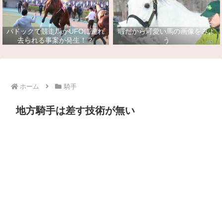
パドックで競走馬がUFOに連れ
暇だから可愛い馬の画像をみよ
去られる事案が発生！？
う
ホーム
騎手
地方騎手は差す技術が無い