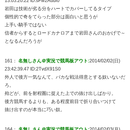
13:03:20.22 ID:
sFw2Audf0
岩田は技術が劣る分をハートでカバーしてるタイプ
個性的で奇をてらった部分は面白いと思うが
上手い騎手ではない
信者からするとロードカナロアまで岩田さんのおかげで～
となるんだろうが
161：
名無しさん＠実況で競馬板アウト:
2014/02/02(日)
23:42:39.47 ID:
2TvdX91S0
外人で後方一気なんて、バカな戦法得意とする奴いないだ
ろ。
殆どが、前を射程圏に捉えた上での抜け出しばかり。
後方競馬するよりも、ある程度前目で折り合いつけて
抜け出すのが本当に巧い奴。
164：
名無しさん＠実況で競馬板アウト:
2014/02/03(月)