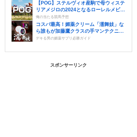
【POG】ステルヴィオ産駒で母ウィステ
リアメジロの2024となるローレルメビウ
スの2歳情報
俺の当たる競馬予想
コスパ最高！媚薬クリーム「濡舞妓」な
ら誰もが加藤鷹クラスの手マンテクニシ
ャンに！？
デキる男の媚薬サプリ必勝ガイド
スポンサーリンク