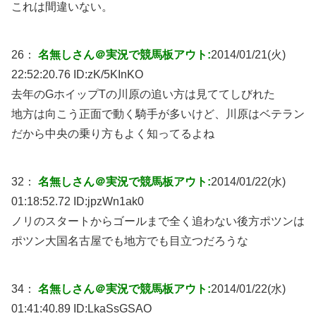
これは間違いない。
26：
名無しさん＠実況で競馬板アウト:
2014/01/21(火)
22:52:20.76 ID:
zK/5KInKO
去年のGホイップTの川原の追い方は見ててしびれた
地方は向こう正面で動く騎手が多いけど、川原はベテラン
だから中央の乗り方もよく知ってるよね
32：
名無しさん＠実況で競馬板アウト:
2014/01/22(水)
01:18:52.72 ID:
jpzWn1ak0
ノリのスタートからゴールまで全く追わない後方ポツンは
ポツン大国名古屋でも地方でも目立つだろうな
34：
名無しさん＠実況で競馬板アウト:
2014/01/22(水)
01:41:40.89 ID:
LkaSsGSAO