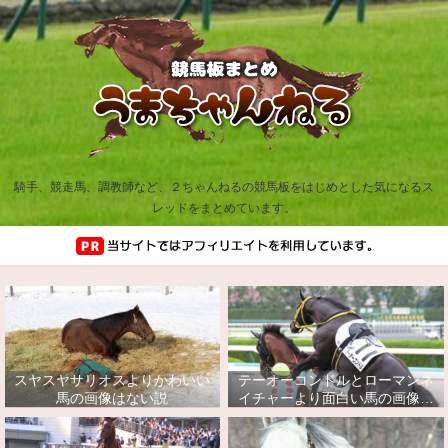
騎手、競走馬、調教師など、２ちゃんねるの競馬板をはじめとした気になるス
レッドをまとめています。
スヤスヤサリオスよりかわいい
テーオーコンドルとローマンネ
馬の画像はない説
イチャーより面白い馬の画像っ
てあるの？