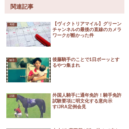
関連記事
【ヴィクトリアマイル】グリーン
考察
チャンネルの最後の直線のカメラ
ワークが酷かった件
後藤騎手のことで1日ボーッとす
騎手
るやつ集まれ
外国人騎手に通年免許！騎手免許
話題
試験要項に明文化する意向示
す/JRA定例会見