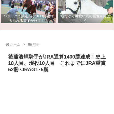
パドックで競走馬がUFOに連れ
暇だから可愛い馬の画像をみよ
去られる事案が発生！？
う
ホーム
騎手
後藤浩輝騎手がJRA通算1400勝達成！史上
18人目、現役10人目 これまでにJRA重賞
52勝･JRAG1･5勝