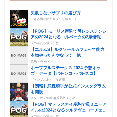
失敗しないサプリの選び方
デキる男の媚薬サプリ必勝ガイド
【POG】モーリス産駒で母レシステンシ
アの2024となるコルベータの2歳情報
俺の当たる競馬予想
【エルムS】ルクソールカフェって能力
本物やったんやなって 他
競馬 - NewsPod
ホープフルステークス 2024 予想オッ
ズ・データ【パチンコ・パチスロ】
ギャンブルあんてな速報
【朗報】武豊騎手が公式インスタグラム
を開設
スタリオン速報 @競馬板まとめ
【POG】マテラスカイ産駒で母ミニーア
イルの2024となるソルテヴェローチェの
2歳情報
俺の当たる競馬予想