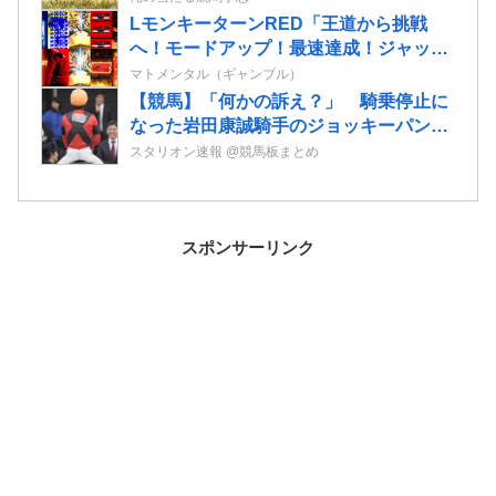
LモンキーターンRED「王道から挑戦
へ！モードアップ！最速達成！ジャック
イン！７揃い！」←まったくの別物っぽ
マトメンタル（ギャンブル）
いけど流行るんか！？
【競馬】「何かの訴え？」 騎乗停止に
なった岩田康誠騎手のジョッキーパンツ
を複数騎手が着用
スタリオン速報 @競馬板まとめ
スポンサーリンク