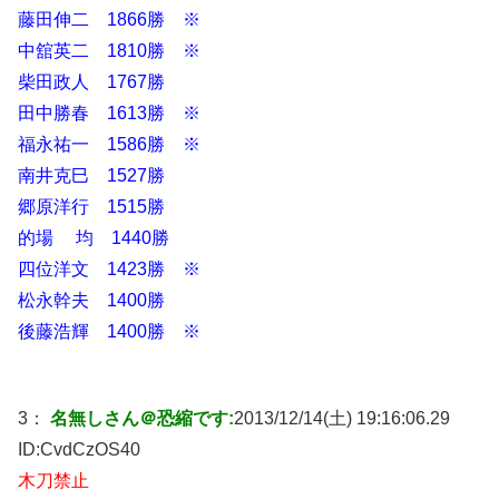
藤田伸二 1866勝 ※
中舘英二 1810勝 ※
柴田政人 1767勝
田中勝春 1613勝 ※
福永祐一 1586勝 ※
南井克巳 1527勝
郷原洋行 1515勝
的場 均 1440勝
四位洋文 1423勝 ※
松永幹夫 1400勝
後藤浩輝 1400勝 ※
3：
名無しさん＠恐縮です:
2013/12/14(土) 19:16:06.29
ID:
CvdCzOS40
木刀禁止