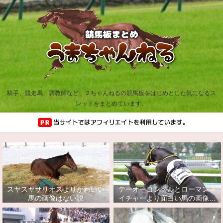
騎手、競走馬、調教師など、２ちゃんねるの競馬板をはじめとした気になるス
レッドをまとめています。
スヤスヤサリオスよりかわいい
テーオーコンドルとローマンネ
馬の画像はない説
イチャーより面白い馬の画像っ
てあるの？