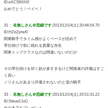
ID:
eXC58XIV0
おめでとう！ベイベ！
31：
名無しさん＠恐縮です:
2013/12/14(土) 20:46:54.70
ID:
HZoZyrw/0
関東騎手でタイム感がよくペースが読めて
早仕掛けで前に残れる貴重な存在
関東トップクラスなのは間違いないのだが
その早仕掛けを叩く奴が多すぎるけど関係者の評価はすご
く高い
ノリさんがあまり評価されないのと逆の騎手
33：
名無しさん＠恐縮です:
2013/12/14(土) 20:51:31.22
ID:
SteueC/uO
金の木刀をプレゼント。