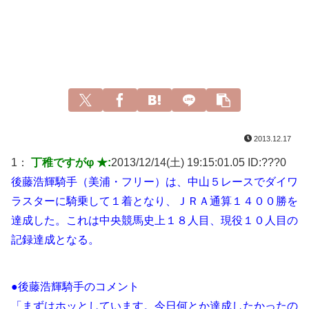
2013.12.17
1：
丁稚ですがφ ★:
2013/12/14(土) 19:15:01.05 ID:
???0
後藤浩輝騎手（美浦・フリー）は、中山５レースでダイワ
ラスターに騎乗して１着となり、ＪＲＡ通算１４００勝を
達成した。これは中央競馬史上１８人目、現役１０人目の
記録達成となる。
●後藤浩輝騎手のコメント
「まずはホッとしています。今日何とか達成したかったの