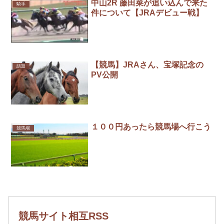
中山2R 藤田菜が追い込んで来た
騎手
件について【JRAデビュー戦】
【競馬】JRAさん、宝塚記念の
話題
PV公開
１００円あったら競馬場へ行こう
競馬場
競馬サイト相互RSS