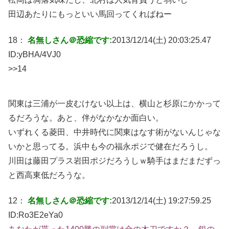
田辺あたりにもっといい馬回ってくればねー
18：
名無しさん＠恐縮です:
2013/12/14(土) 20:03:25.47
ID:
yBHA/4VJ0
>>14
関東は三浦が一皮むけない以上は、横山と杉原にかかって
るだろうな。あと、伴がなかなか面白い。
いずれくる菱田、中井時代に関東はなす術がないんじゃな
いかと思ってる。浜中も今の福永ポジで健在だろうし。
川田は藤田プラス岩田ポジだろうしｗ騎手はまだまだずっ
と西高東低だろうな。
12：
名無しさん＠恐縮です:
2013/12/14(土) 19:27:59.25
ID:
Ro3E2eYa0