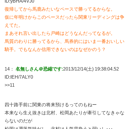
ID:
yBHA/4VJ0
復帰してから馬鹿みたいなペースで勝ってるからな。
仮に年明けからこのペースだったら関東リーディングは争
えてた。
まあそれ言い出したら戸崎はどうなんだってなるが。
馬質のわりに勝ってるから、馬券的にはいま一番おいしい
騎手。でもなんか信用できないのはなぜかのう？
14：
名無しさん＠恐縮です:
2013/12/14(土) 19:38:04.52
ID:
IEH/7ALY0
>>11
四十路手前に関東の将来預けるってのもねー
本来なら生え抜きは北村、松岡あたりが牽引してなきゃな
らないのだが
松岡は凋落気味だし、北村は人気背負うと弱いし･･･