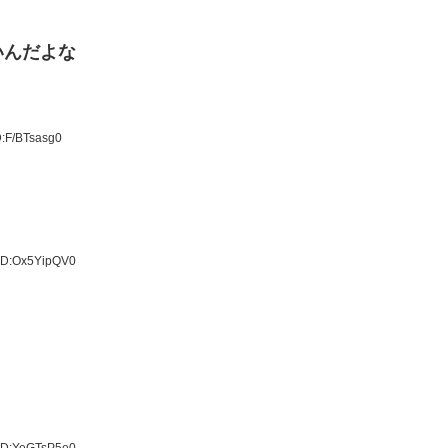
いんだよな
D:F/BTsasg0
 ID:Ox5YipQV0
 ID:YeGTsP5e0