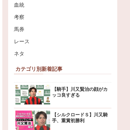
血統
考察
馬券
レース
ネタ
カテゴリ別新着記事
【騎手】川又賢治の顔がカ
ッコ良すぎる
【シルクロードＳ】川又騎
手、重賞初勝利