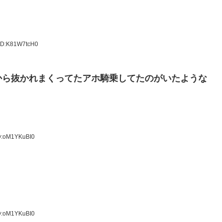
 ID:K81W7tcH0
から抜かれまくってたアホ騎乗してたのがいたような
ID:oM1YKuBI0
ID:oM1YKuBI0