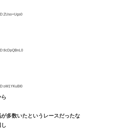
 ID:ZUso+Ugs0
 ID:8cDpQBnL0
 ID:oM1YKuBI0
から
馬が多数いたというレースだったな
回し