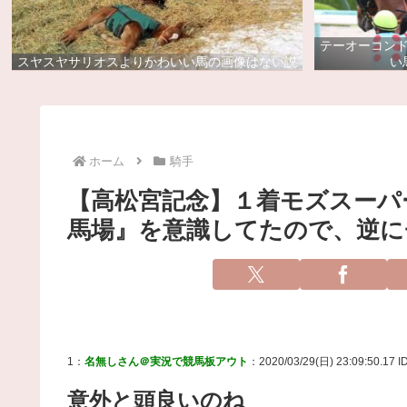
テーオーコン
スヤスヤサリオスよりかわいい馬の画像はない説
い
ホーム
騎手
【高松宮記念】１着モズスーパ
馬場』を意識してたので、逆に
1：
名無しさん＠実況で競馬板アウト
：2020/03/29(日) 23:09:50.17 I
意外と頭良いのね