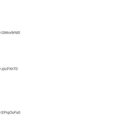
D:GWnx9rNI0
:zjicPXhT0
ID:EPrgOuFa0