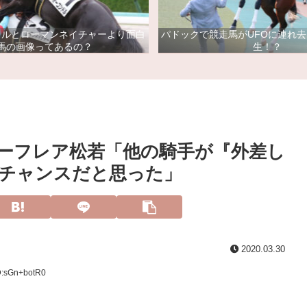
ドルとローマンネイチャーより面白
パドックで競走馬がUFOに連れ
馬の画像ってあるの？
生！？
ーフレア松若「他の騎手が『外差し
チャンスだと思った」
2020.03.30
D:sGn+botR0