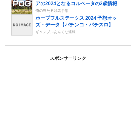
アの2024となるコルベータの2歳情報
俺の当たる競馬予想
ホープフルステークス 2024 予想オッ
ズ・データ【パチンコ・パチスロ】
ギャンブルあんてな速報
スポンサーリンク