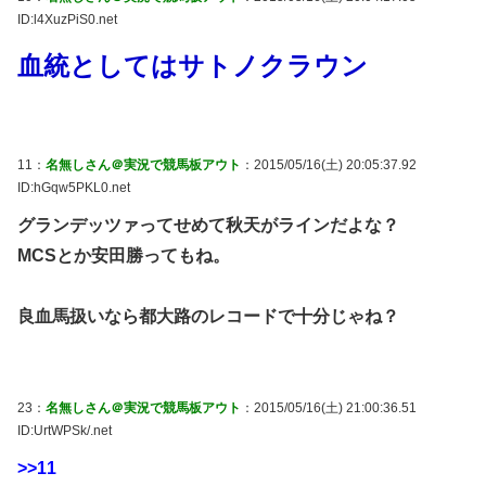
ID:l4XuzPiS0.net
血統としてはサトノクラウン
11：
名無しさん＠実況で競馬板アウト
：2015/05/16(土) 20:05:37.92
ID:hGqw5PKL0.net
グランデッツァってせめて秋天がラインだよな？
MCSとか安田勝ってもね。
良血馬扱いなら都大路のレコードで十分じゃね？
23：
名無しさん＠実況で競馬板アウト
：2015/05/16(土) 21:00:36.51
ID:UrtWPSk/.net
>>11