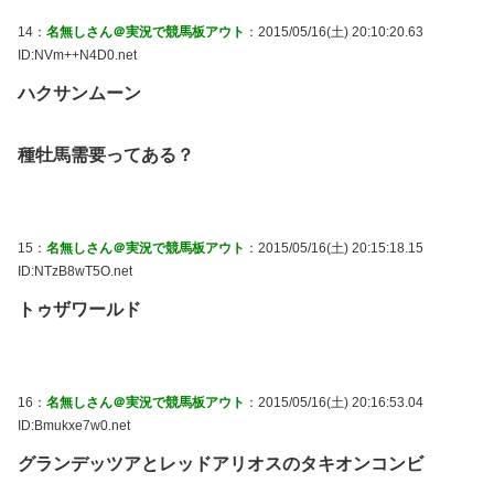
14：
名無しさん＠実況で競馬板アウト
：2015/05/16(土) 20:10:20.63
ID:NVm++N4D0.net
ハクサンムーン
種牡馬需要ってある？
15：
名無しさん＠実況で競馬板アウト
：2015/05/16(土) 20:15:18.15
ID:NTzB8wT5O.net
トゥザワールド
16：
名無しさん＠実況で競馬板アウト
：2015/05/16(土) 20:16:53.04
ID:Bmukxe7w0.net
グランデッツアとレッドアリオスのタキオンコンビ