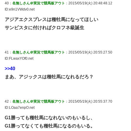
40：
名無しさん＠実況で競馬板アウト
：2015/05/19(火) 20:48:48.12
ID:e9n1VWdv0.net
アジアエクスプレスは種牡馬になってほしい
サンビスタに付ければクロフネ級誕生
41：
名無しさん＠実況で競馬板アウト
：2015/05/19(火) 20:55:27.50
ID:FLwaxYOf0.net
>>40
まあ、アジックスは種牡馬になれるだろ？
42：
名無しさん＠実況で競馬板アウト
：2015/05/19(火) 20:55:37.70
ID:LOaa7enpO.net
G1勝っても種牡馬になれないのもいるし、
G1勝ってなくても種牡馬になるのもいる。