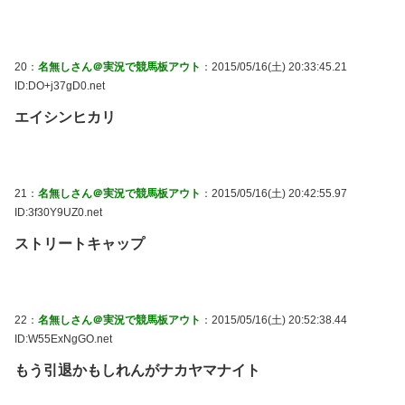
20：
名無しさん＠実況で競馬板アウト
：2015/05/16(土) 20:33:45.21
ID:DO+j37gD0.net
エイシンヒカリ
21：
名無しさん＠実況で競馬板アウト
：2015/05/16(土) 20:42:55.97
ID:3f30Y9UZ0.net
ストリートキャップ
22：
名無しさん＠実況で競馬板アウト
：2015/05/16(土) 20:52:38.44
ID:W55ExNgGO.net
もう引退かもしれんがナカヤマナイト