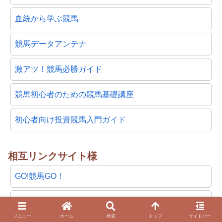
血統から学ぶ競馬
競馬データアンテナ
激アツ！競馬必勝ガイド
競馬初心者のための競馬基礎講座
初心者向け投資競馬入門ガイド
相互リンクサイト様
GO!競馬GO！
俺の当たる競馬予想
メニュー
ホーム
検索
トップ
サイドバー