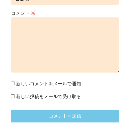
コメント
※
新しいコメントをメールで通知
新しい投稿をメールで受け取る