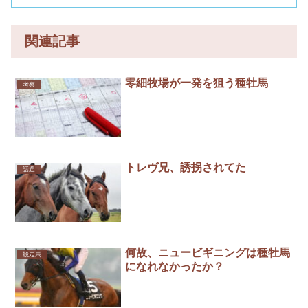
関連記事
零細牧場が一発を狙う種牡馬
考察
トレヴ兄、誘拐されてた
話題
何故、ニュービギニングは種牡馬
競走馬
になれなかったか？