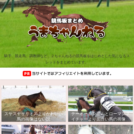
騎手、競走馬、調教師など、２ちゃんねるの競馬板をはじめとした気になるス
レッドをまとめています。
スヤスヤサリオスよりかわいい
テーオーコンドルとローマンネ
馬の画像はない説
イチャーより面白い馬の画像っ
てあるの？