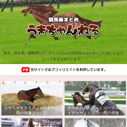
騎手、競走馬、調教師など、２ちゃんねるの競馬板をはじめとした気になるス
レッドをまとめています。
スヤスヤサリオスよりかわいい
テーオーコンドルとローマンネ
馬の画像はない説
イチャーより面白い馬の画像っ
てあるの？