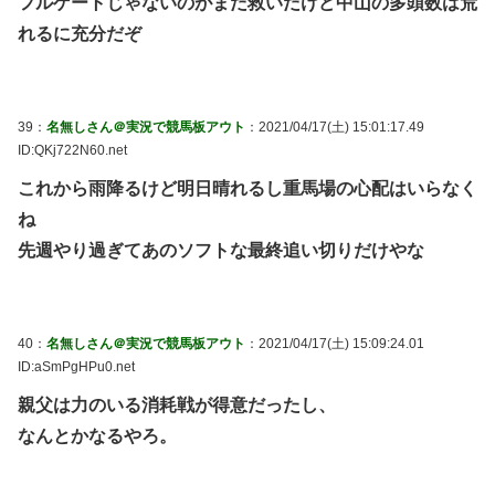
フルゲートじゃないのがまだ救いだけど中山の多頭数は荒
れるに充分だぞ
39：
名無しさん＠実況で競馬板アウト
：2021/04/17(土) 15:01:17.49
ID:QKj722N60.net
これから雨降るけど明日晴れるし重馬場の心配はいらなく
ね
先週やり過ぎてあのソフトな最終追い切りだけやな
40：
名無しさん＠実況で競馬板アウト
：2021/04/17(土) 15:09:24.01
ID:aSmPgHPu0.net
親父は力のいる消耗戦が得意だったし、
なんとかなるやろ。