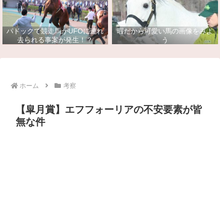
パドックで競走馬がUFOに連れ
暇だから可愛い馬の画像をみよ
去られる事案が発生！？
う
ホーム
考察
【皐月賞】エフフォーリアの不安要素が皆
無な件