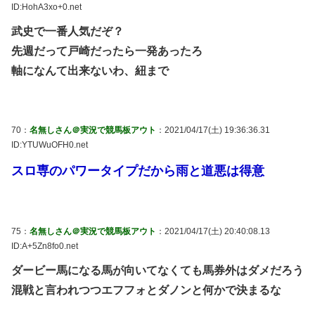
ID:HohA3xo+0.net
武史で一番人気だぞ？
先週だって戸崎だったら一発あったろ
軸になんて出来ないわ、紐まで
70：
名無しさん＠実況で競馬板アウト
：2021/04/17(土) 19:36:36.31
ID:YTUWuOFH0.net
スロ専のパワータイプだから雨と道悪は得意
75：
名無しさん＠実況で競馬板アウト
：2021/04/17(土) 20:40:08.13
ID:A+5Zn8fo0.net
ダービー馬になる馬が向いてなくても馬券外はダメだろう
混戦と言われつつエフフォとダノンと何かで決まるな