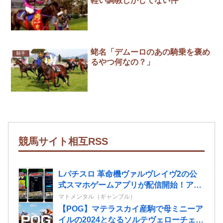
軽い調教しかしてない件
蛯名「デムーロのあの騎乗を褒め
騎手
るやつ何なの？」
競馬サイト相互RSS
Lパチスロ 革命機ヴァルヴレイヴ2の公
式スマホゲームアプリが配信開始！アプ
リ独自のミニゲームも搭載されている模
マトメンタル（ギャンブル）
様
【POG】マテラスカイ産駒で母ミニーア
イルの2024となるソルテヴェローチェの