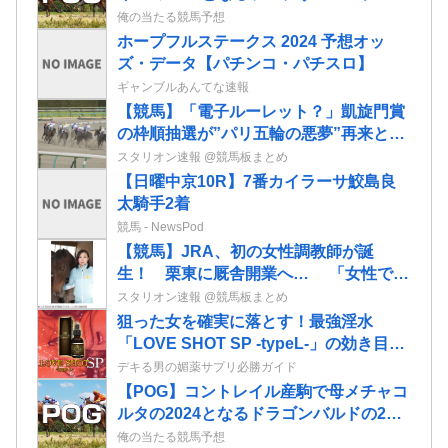
2歳情報
俺の当たる競馬予想
ホープフルステークス 2024 予想オッ
ズ・データ【パチンコ・パチスロ】
ギャンブルあんてな速報
【競馬】「電子ルーレット？」凱旋門賞
の枠順抽選が”パリ五輪の悪夢”再来と波
紋 クロワとビザンチンが外枠
スタリオン速報 @競馬板まとめ
【日曜中京10R】7番カイラーサ鮫島良
太騎手2着
競馬 - NewsPod
【競馬】JRA、初の女性調教師が誕
生！ 栗東に厩舎開業へ… 「女性でも
できる仕事だと知ってもらいたい」「長
スタリオン速報 @競馬板まとめ
く愛される馬を育てたい」
狙った女を確実に落とす！最強淫水
「LOVE SHOT SP -typeL-」の効き目が
マジでヤバい！
デキる男の媚薬サプリ必勝ガイド
【POG】コントレイル産駒で母メチャコ
ルタの2024となるドラゴンバルドの2歳
情報
俺の当たる競馬予想