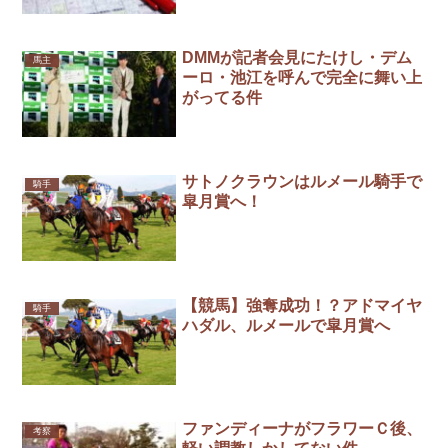
DMMが記者会見にたけし・デム
馬主
ーロ・池江を呼んで完全に舞い上
がってる件
サトノクラウンはルメール騎手で
騎手
皐月賞へ！
【競馬】強奪成功！？アドマイヤ
騎手
ハダル、ルメールで皐月賞へ
ファンディーナがフラワーＣ後、
考察