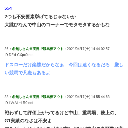
>>1
2つも不安要素挙げてるじゃないか
大跳びなんで中山のコーナーでモタモタするかもな
36：
名無しさん＠実況で競馬板アウト
：2021/04/17(土) 14:44:02.57
ID:DFxLCXpc0.net
ドスローだけ楽勝だからなぁ 今回は速くなるだろ 厳し
い競馬で凡走もあるよ
38：
名無しさん＠実況で競馬板アウト
：2021/04/17(土) 14:55:44.63
ID:LVxAL+LR0.net
戦わずして評価上がってるけど中山、重馬場、鞍上の、
G1実績のなさは不安よ