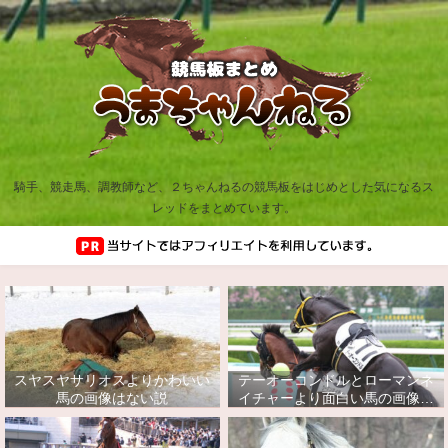
騎手、競走馬、調教師など、２ちゃんねるの競馬板をはじめとした気になるス
レッドをまとめています。
スヤスヤサリオスよりかわいい
テーオーコンドルとローマンネ
馬の画像はない説
イチャーより面白い馬の画像っ
てあるの？