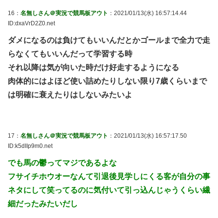
16：
名無しさん＠実況で競馬板アウト
：2021/01/13(水) 16:57:14.44
ID:dxaVrD2Z0.net
ダメになるのは負けてもいいんだとかゴールまで全力で走
らなくてもいいんだって学習する時
それ以降は気が向いた時だけ好走するようになる
肉体的にはよほど使い詰めたりしない限り7歳くらいまで
は明確に衰えたりはしないみたいよ
17：
名無しさん＠実況で競馬板アウト
：2021/01/13(水) 16:57:17.50
ID:k5dIIp9m0.net
でも馬の鬱ってマジであるよな
フサイチホウオーなんて引退後見学しにくる客が自分の事
ネタにして笑ってるのに気付いて引っ込んじゃうくらい繊
細だったみたいだし