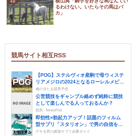
横山典「騎手を好きな馬なんてい
考察
るわけない。いたらその馬はバ
カ」
競馬サイト相互RSS
【POG】ステルヴィオ産駒で母ウィステ
リアメジロの2024となるローレルメビウ
スの2歳情報
俺の当たる競馬予想
公営競技をギャンブル絡めず純粋に競技
として楽しんでる人っておるんか？
競馬 - NewsPod
即効性×勃起力アップ！話題のフィルム
型サプリ「スタリオン」で男の自信を取
り戻せ！
デキる男の媚薬サプリ必勝ガイド