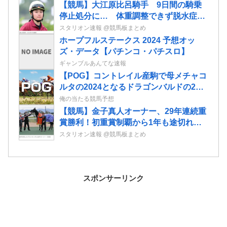
【競馬】大江原比呂騎手 9日間の騎乗
停止処分に… 体重調整できず脱水症
JRAが発表
スタリオン速報 @競馬板まとめ
ホープフルステークス 2024 予想オッ
ズ・データ【パチンコ・パチスロ】
ギャンブルあんてな速報
【POG】コントレイル産駒で母メチャコ
ルタの2024となるドラゴンバルドの2歳
情報
俺の当たる競馬予想
【競馬】金子真人オーナー、29年連続重
賞勝利！初重賞制覇から1年も途切れる
ことなく29年… JRA重賞は122勝目
スタリオン速報 @競馬板まとめ
ネット「すごすぎる」
スポンサーリンク