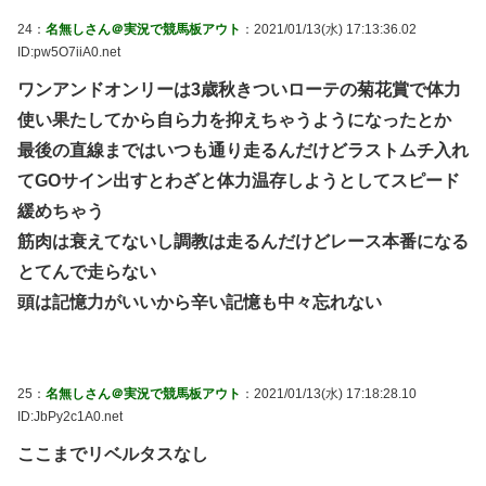
24：
名無しさん＠実況で競馬板アウト
：2021/01/13(水) 17:13:36.02
ID:pw5O7iiA0.net
ワンアンドオンリーは3歳秋きついローテの菊花賞で体力
使い果たしてから自ら力を抑えちゃうようになったとか
最後の直線まではいつも通り走るんだけどラストムチ入れ
てGOサイン出すとわざと体力温存しようとしてスピード
緩めちゃう
筋肉は衰えてないし調教は走るんだけどレース本番になる
とてんで走らない
頭は記憶力がいいから辛い記憶も中々忘れない
25：
名無しさん＠実況で競馬板アウト
：2021/01/13(水) 17:18:28.10
ID:JbPy2c1A0.net
ここまでリベルタスなし