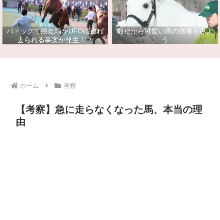
パドックで競走馬がUFOに連れ
暇だから可愛い馬の画像をみよ
去られる事案が発生！？
う
ホーム
考察
【考察】急に走らなくなった馬、本当の理
由