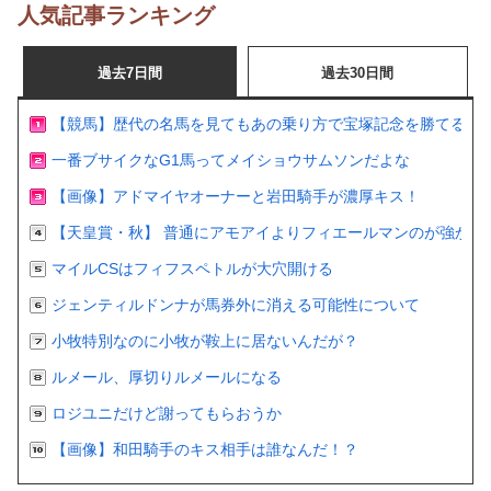
人気記事ランキング
過去7日間
過去30日間
【競馬】歴代の名馬を見てもあの乗り方で宝塚記念を勝てるの
一番ブサイクなG1馬ってメイショウサムソンだよな
【画像】アドマイヤオーナーと岩田騎手が濃厚キス！
【天皇賞・秋】 普通にアモアイよりフィエールマンのが強かっ
マイルCSはフィフスペトルが大穴開ける
ジェンティルドンナが馬券外に消える可能性について
小牧特別なのに小牧が鞍上に居ないんだが？
ルメール、厚切りルメールになる
ロジユニだけど謝ってもらおうか
【画像】和田騎手のキス相手は誰なんだ！？