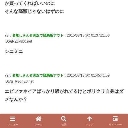
か買ってくればいいのに
そんな高額じゃないはずのに
78：
名無しさん＠実況で競馬板アウト
：2015/08/18(火) 01:37:21.50
ID:AjRZ6k8b0.net
シニミニ
79：
名無しさん＠実況で競馬板アウト
：2015/08/18(火) 01:45:41.59
ID:7qTR3qnE0.net
エピファネイアばっかり騒がれてるけとボリクリ自身はダ
メなんか？
80：
名無しさん＠実況で競馬板アウト
：2015/08/18(火) 02:36:46.35
メニュー
ホーム
検索
トップ
サイドバー