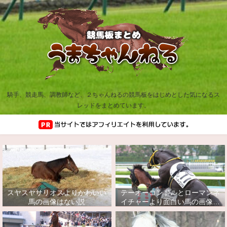
騎手、競走馬、調教師など、２ちゃんねるの競馬板をはじめとした気になるス
レッドをまとめています。
スヤスヤサリオスよりかわいい
テーオーコンドルとローマンネ
馬の画像はない説
イチャーより面白い馬の画像っ
てあるの？