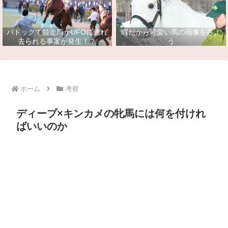
パドックで競走馬がUFOに連れ
暇だから可愛い馬の画像をみよ
去られる事案が発生！？
う
ホーム
考察
ディープ×キンカメの牝馬には何を付けれ
ばいいのか