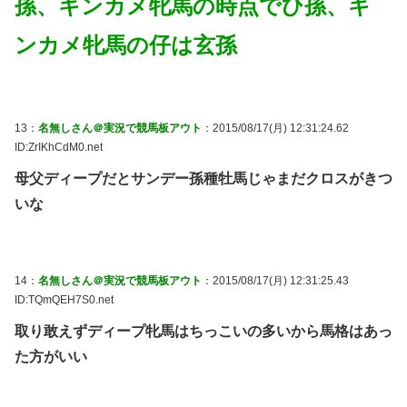
孫、キンカメ牝馬の時点でひ孫、キ
ンカメ牝馬の仔は玄孫
13：
名無しさん＠実況で競馬板アウト
：2015/08/17(月) 12:31:24.62
ID:ZrIKhCdM0.net
母父ディープだとサンデー孫種牡馬じゃまだクロスがきつ
いな
14：
名無しさん＠実況で競馬板アウト
：2015/08/17(月) 12:31:25.43
ID:TQmQEH7S0.net
取り敢えずディープ牝馬はちっこいの多いから馬格はあっ
た方がいい