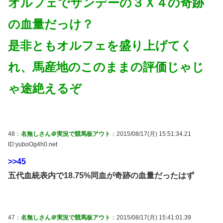
オルフェでサンデーの３Ｘ４の奇跡
の血量だっけ？
是非ともオルフェを盛り上げてく
れ、馬産地のこのままの評価じゃじ
ゃ途絶えるぞ
48：
名無しさん＠実況で競馬板アウト
：2015/08/17(月) 15:51:34.21
ID:yuboOg4h0.net
>>45
五代血統表内で18.75%同血が奇跡の血量だったはず
47：
名無しさん＠実況で競馬板アウト
：2015/08/17(月) 15:41:01.39