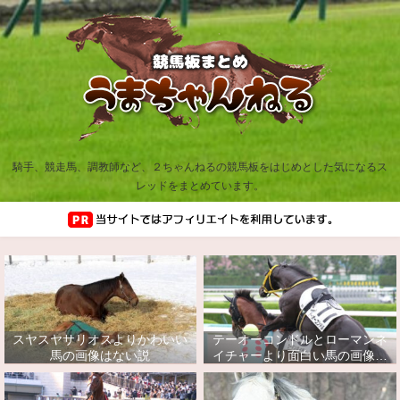
騎手、競走馬、調教師など、２ちゃんねるの競馬板をはじめとした気になるス
レッドをまとめています。
スヤスヤサリオスよりかわいい
テーオーコンドルとローマンネ
馬の画像はない説
イチャーより面白い馬の画像っ
てあるの？