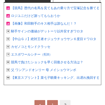
【競馬】歴代の名馬を見てもあの乗り方で宝塚記念を勝てるの
ロジユニだけど謝ってもらおうか
【画像】和田騎手のキス相手は誰なんだ！？
騎手サインの価値がデットーリ以外安すぎワロタ
【中山ＧＪ】絶対王者オジュウチョウサン６度目Ｖワロタ
カゼノコとモンドクラッセ
エスポワールシチー（牡8）
競馬で負けたショックを早く回復させる方法は？
父 ワンアンドオンリー 母 メイショウマンボ
【東京スプリント】菜七子騎乗キッキング、出遅れ挽回するも２
前