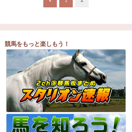
1
2
へ
競馬をもっと楽しもう！