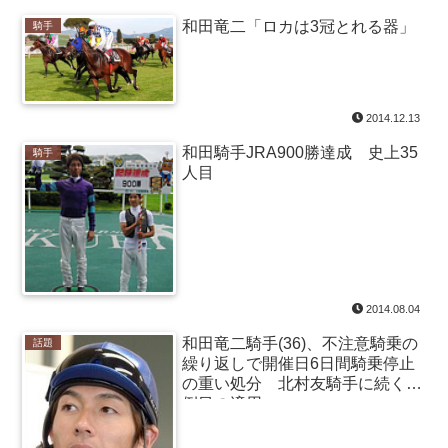
和田竜二「ロカは3冠とれる器」
騎手
2014.12.13
和田騎手JRA900勝達成 史上35
騎手
人目
2014.08.04
和田竜二騎手(36)、不注意騎乗の
話題
繰り返しで開催日6日間騎乗停止
の重い処分 北村友騎手に続く2
例目の適用