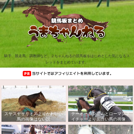
騎手、競走馬、調教師など、２ちゃんねるの競馬板をはじめとした気になるス
レッドをまとめています。
スヤスヤサリオスよりかわいい
テーオーコンドルとローマンネ
馬の画像はない説
イチャーより面白い馬の画像っ
てあるの？