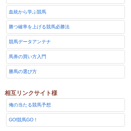
血統から学ぶ競馬
勝つ確率を上げる競馬必勝法
競馬データアンテナ
馬券の買い方入門
勝馬の選び方
相互リンクサイト様
俺の当たる競馬予想
GO!競馬GO！