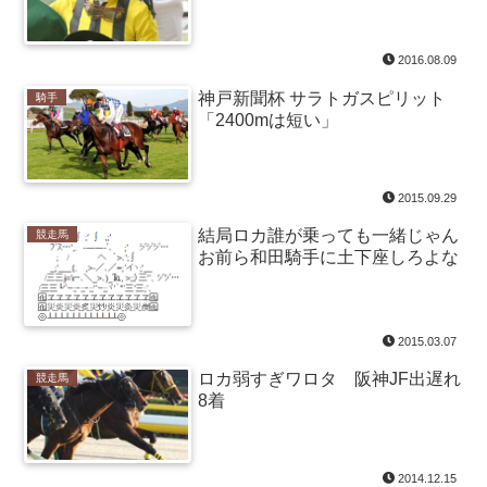
2016.08.09
神戸新聞杯 サラトガスピリット
騎手
「2400mは短い」
2015.09.29
結局ロカ誰が乗っても一緒じゃん
競走馬
お前ら和田騎手に土下座しろよな
2015.03.07
ロカ弱すぎワロタ 阪神JF出遅れ
競走馬
8着
2014.12.15