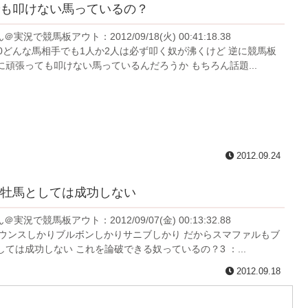
も叩けない馬っているの？
実況で競馬板アウト：2012/09/18(火) 00:41:18.38
VG4K0どんな馬相手でも1人か2人は必ず叩く奴が沸くけど 逆に競馬板
頑張っても叩けない馬っているんだろうか もちろん話題...
2012.09.24
牡馬としては成功しない
実況で競馬板アウト：2012/09/07(金) 00:13:32.88
Aud40ウンスしかりブルボンしかりサニブしかり だからスマファルもブ
ては成功しない これを論破できる奴っているの？3 ：...
2012.09.18