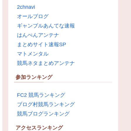
2chnavi
オールブログ
ギャンブルあんてな速報
はんぺんアンテナ
まとめサイト速報SP
マトメンタル
競馬ネタまとめアンテナ
参加ランキング
FC2 競馬ランキング
ブログ村競馬ランキング
競馬ブログランキング
アクセスランキング