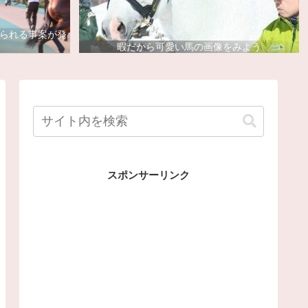
去られる事案が発
暇だから可愛い馬の画像をみよう
スポンサーリンク