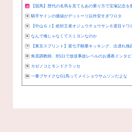
【競馬】歴代の名馬を見てもあの乗り方で宝塚記念を
騎手サインの価値がデットーリ以外安すぎワロタ
【中山ＧＪ】絶対王者オジュウチョウサン６度目Ｖワ
なんで俺じゃなくてスミヨンなのか
【東京スプリント】菜七子騎乗キッキング、出遅れ挽
角居調教師、BS11で放送事故レベルのお通夜インタビ
カゼノコとモンドクラッセ
一番ブサイクなG1馬ってメイショウサムソンだよな