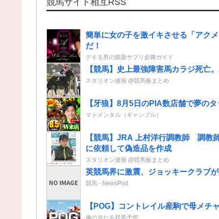
競馬サイト相互RSS
簡単に女の子を激イキさせる「アクメ
だ！
デキる男の媚薬サプリ必勝ガイド
【競馬】史上最強障害馬カラジ死亡。
スタリオン速報 @競馬板まとめ
【牙狼】8月5日のPIA数店舗で夢の
マトメンタル（ギャンブル）
【競馬】JRA 上村洋行調教師 調教
に依頼して偽造品を作成
スタリオン速報 @競馬板まとめ
英競馬界に激震、ジョッキークラブが
競馬 - NewsPod
【POG】コントレイル産駒で母メチャ
俺の当たる競馬予想