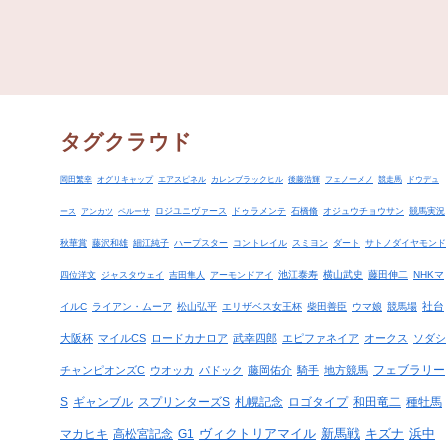
タグクラウド
岡田繁幸
オグリキャップ
エアスピネル
カレンブラックヒル
後藤浩輝
フェノーメノ
競走馬
ドウデュ
アンカツ
ペルーサ
ロジユニヴァース
ドゥラメンテ
石橋脩
オジュウチョウサン
競馬実況
ース
秋華賞
藤沢和雄
細江純子
ハープスター
コントレイル
スミヨン
ダート
サトノダイヤモンド
池江泰寿
横山武史
藤田伸二
NHKマ
四位洋文
ジャスタウェイ
吉田隼人
アーモンドアイ
社台
イルC
ライアン・ムーア
松山弘平
エリザベス女王杯
柴田善臣
ウマ娘
競馬場
大阪杯
マイルCS
ロードカナロア
武幸四郎
エピファネイア
オークス
ソダシ
フェブラリー
チャンピオンズC
ウオッカ
パドック
藤岡佑介
騎手
地方競馬
S
ギャンブル
スプリンターズS
札幌記念
ロゴタイプ
和田竜二
種牡馬
新馬戦
キズナ
浜中
マカヒキ
高松宮記念
G1
ヴィクトリアマイル