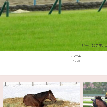
騎手、競走馬、
ホーム
HOME