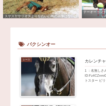
テーオーコン
スヤスヤサリオスよりかわいい馬の画像はない説
い
バクシンオー
レース
カレンチャ
1 ：名無しさん＠
ID:Fz4C
トスター ビリ