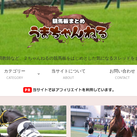
調教師など、２ちゃんねるの競馬板をはじめとした気になるスレッドを
カテゴリー
当サイトについて
お問い合わせ
CATEGORY
ABOUT
CONTACT