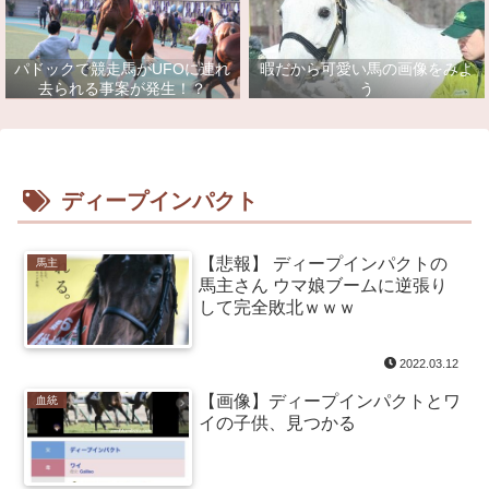
パドックで競走馬がUFOに連れ
暇だから可愛い馬の画像をみよ
去られる事案が発生！？
う
ディープインパクト
【悲報】 ディープインパクトの
馬主
馬主さん ウマ娘ブームに逆張り
して完全敗北ｗｗｗ
2022.03.12
【画像】ディープインパクトとワ
血統
イの子供、見つかる