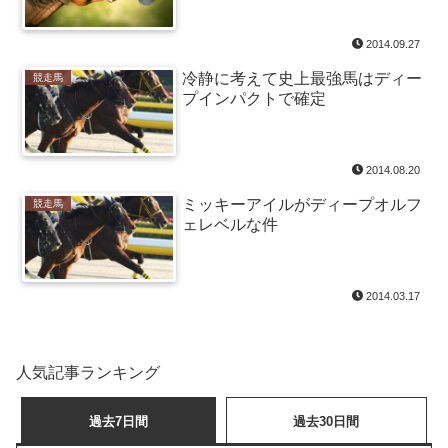
2014.09.27
冷静に考えて史上最強馬はディー
競走馬
プインパクトで確定
2014.08.20
ミッキーアイルがディープオルフ
競走馬
ェレベルな件
2014.03.17
人気記事ランキング
過去7日間
過去30日間