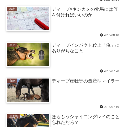
ディープ×キンカメの牝馬には何
考察
を付ければいいのか
2015.08.18
ディープインパクト鞍上「俺」に
ネタ
ありがちなこと
2015.07.28
ディープ産牡馬の量産型マイラー
血統
2015.07.19
ほらもうシャイニングレイのこと
競走馬
忘れただろ？