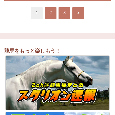
次
1
2
3
へ
競馬をもっと楽しもう！