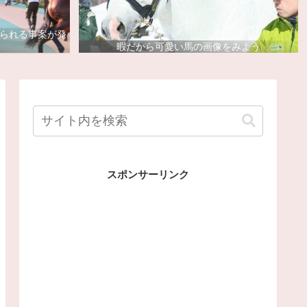
去られる事案が発
暇だから可愛い馬の画像をみよう
スポンサーリンク