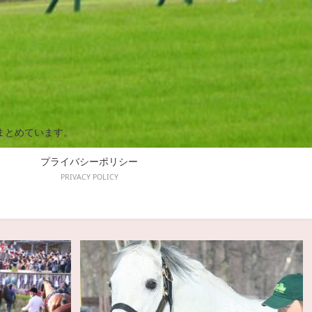
まとめています。
プライバシーポリシー
PRIVACY POLICY