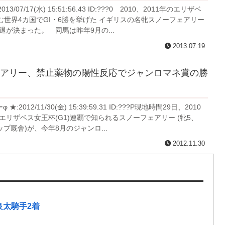
013/07/17(水) 15:51:56.43 ID:???0 2010、2011年のエリザベ
む世界4カ国でGI・6勝を挙げた イギリスの名牝スノーフェアリー
引退が決まった。 同馬は昨年9月の...
2013.07.19
アリー、禁止薬物の陽性反応でジャンロマネ賞の勝
★:2012/11/30(金) 15:39:59.31 ID:???P現地時間29日、2010
のエリザベス女王杯(G1)連覇で知られるスノーフェアリー (牝5、
ップ厩舎)が、今年8月のジャンロ...
2012.11.30
良太騎手2着