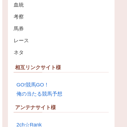
血統
考察
馬券
レース
ネタ
相互リンクサイト様
GO!競馬GO！
俺の当たる競馬予想
アンテナサイト様
2ch☆Rank