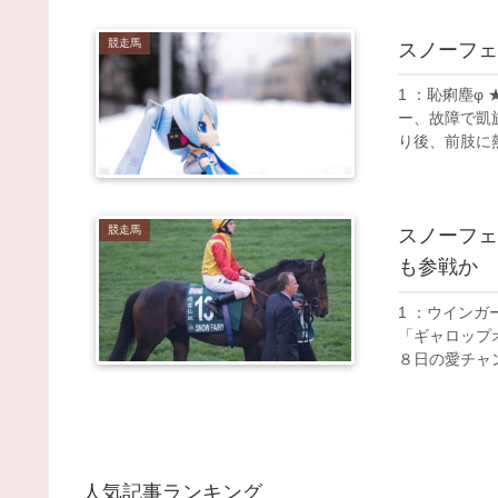
競走馬
スノーフェ
1 ：恥痢塵φ ★
ー、故障で凱
り後、前肢に
競走馬
スノーフェ
も参戦か
1 ：ウインガーφ
「ギャロップ
８日の愛チャ
人気記事ランキング