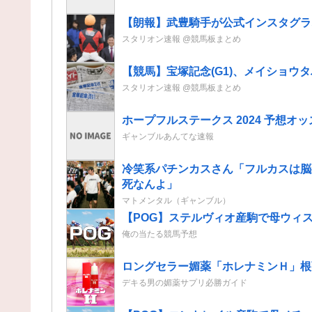
【朗報】武豊騎手が公式インスタグラ
スタリオン速報 @競馬板まとめ
【競馬】宝塚記念(G1)、メイショウ
スタリオン速報 @競馬板まとめ
ホープフルステークス 2024 予想
ギャンブルあんてな速報
冷笑系パチンカスさん「フルカスは脳
死なんよ」
マトメンタル（ギャンブル）
【POG】ステルヴィオ産駒で母ウィス
俺の当たる競馬予想
ロングセラー媚薬「ホレナミンＨ」根
デキる男の媚薬サプリ必勝ガイド