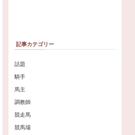
記事カテゴリー
話題
騎手
馬主
調教師
競走馬
競馬場