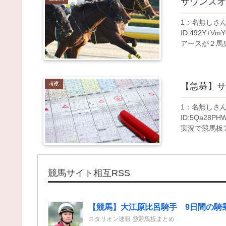
サウンズオ
1：名無しさん＠実
ID:492Y
アースが２馬身
考察
【急募】サ
1：名無しさん＠実
ID:5Qa2
実況で競馬板アウト：
競馬サイト相互RSS
【競馬】大江原比呂騎手 9日間の騎
スタリオン速報 @競馬板まとめ