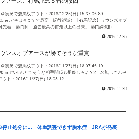
ブアース、有馬記念８着の敗因
況で競馬板アウト：2016/12/25(日) 15:37:06.89
+VmY0.netデキは今までで最高（調教師談）【有馬記念】サウンズオブ
先着 藤岡師「過去最高の前走以上の出来」 藤岡調教師...
2016.12.25
ウンズオブアースが勝てそうな重賞
況で競馬板アウト：2016/11/27(日) 18:07:46.19
8PHW0.netちゃんとでそうな相手関係も想像しろよ？2：名無しさん＠
2016/11/27(日) 18:08:12....
2016.11.28
乗停止処分に… 体重調整できず脱水症 JRAが発表