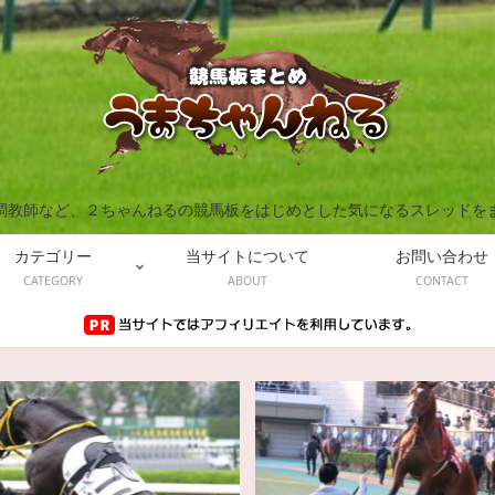
調教師など、２ちゃんねるの競馬板をはじめとした気になるスレッドを
カテゴリー
当サイトについて
お問い合わせ
CATEGORY
ABOUT
CONTACT