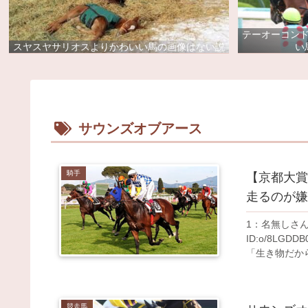
テーオーコン
スヤスヤサリオスよりかわいい馬の画像はない説
い
サウンズオブアース
騎手
【京都大賞
走るのが嫌
1：名無しさん＠実
ID:o/8LG
「生き物だから
競走馬