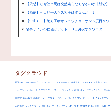
【疑惑】なぜ社台馬は突然走らなくなるのか【疑念】
【画像】和田騎手のキス相手は誰なんだ！？
【中山ＧＪ】絶対王者オジュウチョウサン６度目Ｖワ
騎手サインの価値がデットーリ以外安すぎワロタ
タグクラウド
岡田繁幸
オグリキャップ
エアスピネル
カレンブラックヒル
後藤浩輝
フェノーメノ
競走馬
ドウデュ
アンカツ
ペルーサ
ロジユニヴァース
ドゥラメンテ
石橋脩
オジュウチョウサン
競馬実況
ース
秋華賞
藤沢和雄
細江純子
ハープスター
コントレイル
スミヨン
ダート
サトノダイヤモンド
池江泰寿
横山武史
藤田伸二
NHKマ
四位洋文
ジャスタウェイ
吉田隼人
アーモンドアイ