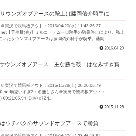
サウンズオブアースの鞍上は藤岡佑介騎手に
況で競馬板アウト：2016/04/20(水) 11:43:26.27
sz30.net【天皇賞(春)】ミルコ・デムーロ騎手の騎乗停止により、鞍上
ていたサウンズオブアースは藤岡佑介騎手が騎乗。藤岡...
2016.04.20
0番サウンズオブアース 主な勝ち鞍：はなみずき賞
況で競馬板アウト：2015/11/28(土) 00:20:05.79
pLC0.net場違いすぎ2：名無しさん＠実況で競馬板アウト：
 00:21:05.94 ID:lV+o7Zrj...
2015.11.28
はウチパクのサウンドオブアースで勝負
況で競馬板アウト：2015/04/27(月) 23:46:15.94