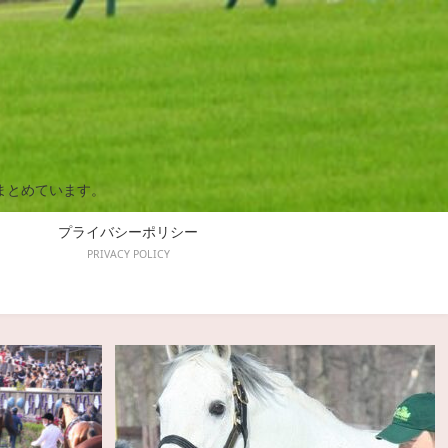
まとめています。
プライバシーポリシー
PRIVACY POLICY