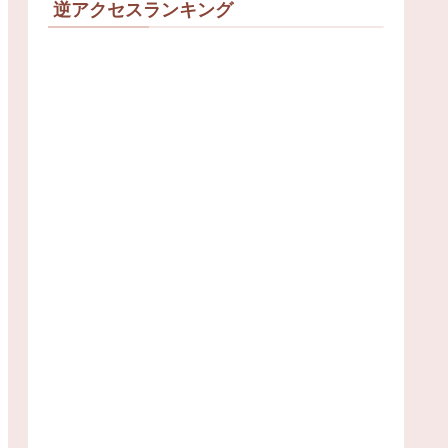
逆アクセスランキング