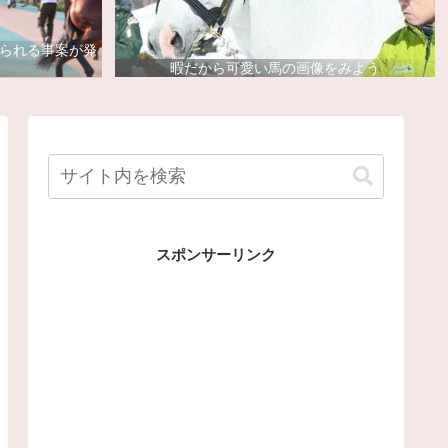
去られる事案が発
暇だから可愛い馬の画像をみよう
スポンサーリンク