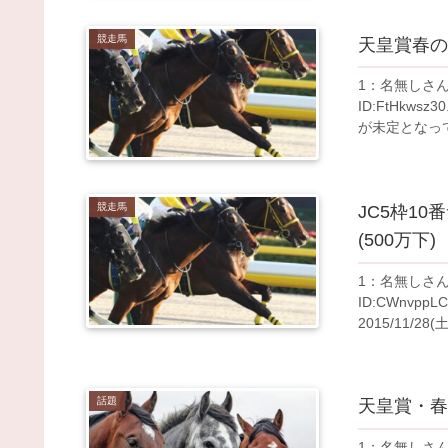
競走馬
天皇賞春の
1：名無しさん＠実
ID:FtHkw
が未定となっ
競走馬
JC5枠1
(500万下)
1：名無しさん＠実
ID:CWnvp
2015/11/28(土)
話題
天皇賞・春
1：名無しさん＠実