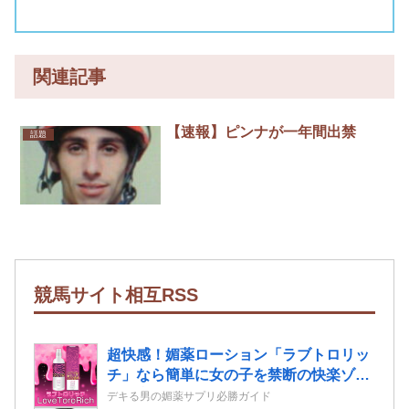
関連記事
【速報】ピンナが一年間出禁
話題
競馬サイト相互RSS
超快感！媚薬ローション「ラブトロリッ
チ」なら簡単に女の子を禁断の快楽ゾー
ンへ導ける！
デキる男の媚薬サプリ必勝ガイド