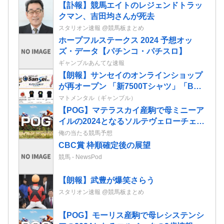
【訃報】競馬エイトのレジェンドトラッ
クマン、吉田均さんが死去
スタリオン速報 @競馬板まとめ
ホープフルステークス 2024 予想オッ
ズ・データ【パチンコ・パチスロ】
ギャンブルあんてな速報
【朗報】サンセイのオンラインショップ
が再オープン 「新7500Tシャツ」「BOX
of GARO」「Wall of GARO」が追加さ
マトメンタル（ギャンブル）
れてるぞ
【POG】マテラスカイ産駒で母ミニーア
イルの2024となるソルテヴェローチェの
2歳情報
俺の当たる競馬予想
CBC賞 枠順確定後の展望
競馬 - NewsPod
【朗報】武豊が爆笑さらう
スタリオン速報 @競馬板まとめ
【POG】モーリス産駒で母レシステンシ