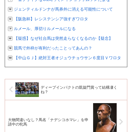
ジェンティルドンナが馬券外に消える可能性について
【阪急杯】レシステンシア強すぎワロタ
ルメール、厚切りルメールになる
【疑惑】なぜ社台馬は突然走らなくなるのか【疑念】
競馬で外枠が有利だったことってあんの？
【中山ＧＪ】絶対王者オジュウチョウサン６度目Ｖワロタ
ディープインパクトの凱旋門賞って結構凄く
ね？
大物間違いなし？馬名「ナデシコホマレ」を申
請中の牝馬