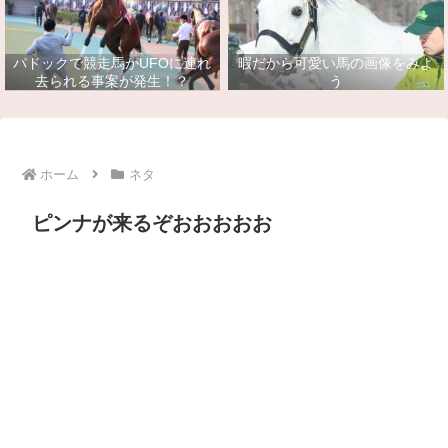
パドックで競走馬がUFOに連れ
暇だから可愛い馬の画像をみよ
去られる事案が発生！？
う
ホーム
ネタ
ピンナが来るぞおおおおお