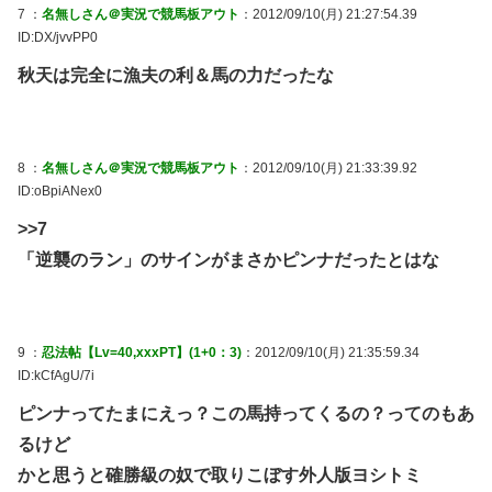
7 ：
名無しさん＠実況で競馬板アウト
：2012/09/10(月) 21:27:54.39
ID:DX/jvvPP0
秋天は完全に漁夫の利＆馬の力だったな
8 ：
名無しさん＠実況で競馬板アウト
：2012/09/10(月) 21:33:39.92
ID:oBpiANex0
>>7
「逆襲のラン」のサインがまさかピンナだったとはな
9 ：
忍法帖【Lv=40,xxxPT】(1+0：3)
：2012/09/10(月) 21:35:59.34
ID:kCfAgU/7i
ピンナってたまにえっ？この馬持ってくるの？ってのもあ
るけど
かと思うと確勝級の奴で取りこぼす外人版ヨシトミ