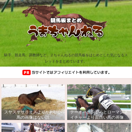
騎手、競走馬、調教師など、２ちゃんねるの競馬板をはじめとした気になるス
レッドをまとめています。
スヤスヤサリオスよりかわいい
テーオーコンドルとローマンネ
馬の画像はない説
イチャーより面白い馬の画像っ
てあるの？