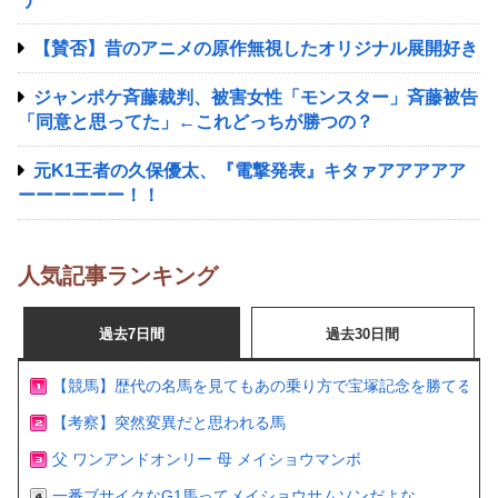
【賛否】昔のアニメの原作無視したオリジナル展開好き
ジャンポケ斉藤裁判、被害女性「モンスター」斉藤被告
「同意と思ってた」←これどっちが勝つの？
元K1王者の久保優太、『電撃発表』キタァアアアアア
ーーーーーー！！
人気記事ランキング
過去7日間
過去30日間
【競馬】歴代の名馬を見てもあの乗り方で宝塚記念を勝てるの
【考察】突然変異だと思われる馬
父 ワンアンドオンリー 母 メイショウマンボ
一番ブサイクなG1馬ってメイショウサムソンだよな