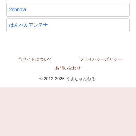
2chnavi
はんぺんアンテナ
当サイトについて
プライバシーポリシー
お問い合わせ
© 2012-2026 うまちゃんねる.