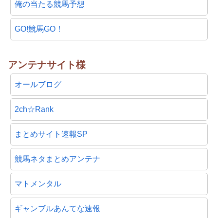
俺の当たる競馬予想
GO!競馬GO！
アンテナサイト様
オールブログ
2ch☆Rank
まとめサイト速報SP
競馬ネタまとめアンテナ
マトメンタル
ギャンブルあんてな速報