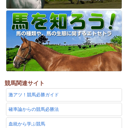
競馬関連サイト
激アツ！競馬必勝ガイド
確率論からの競馬必勝法
血統から学ぶ競馬