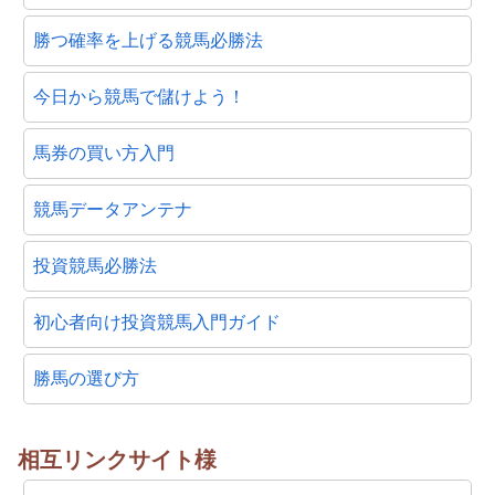
勝つ確率を上げる競馬必勝法
今日から競馬で儲けよう！
馬券の買い方入門
競馬データアンテナ
投資競馬必勝法
初心者向け投資競馬入門ガイド
勝馬の選び方
相互リンクサイト様