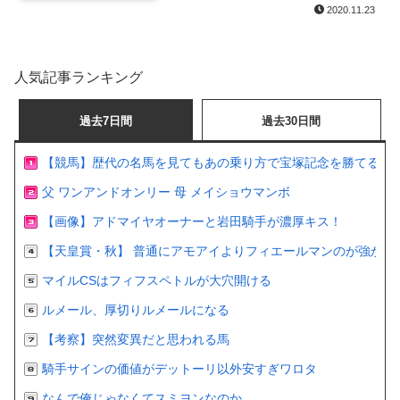
2020.11.23
人気記事ランキング
過去7日間
過去30日間
【競馬】歴代の名馬を見てもあの乗り方で宝塚記念を勝てるの
父 ワンアンドオンリー 母 メイショウマンボ
【画像】アドマイヤオーナーと岩田騎手が濃厚キス！
【天皇賞・秋】 普通にアモアイよりフィエールマンのが強かっ
マイルCSはフィフスペトルが大穴開ける
ルメール、厚切りルメールになる
【考察】突然変異だと思われる馬
騎手サインの価値がデットーリ以外安すぎワロタ
なんで俺じゃなくてスミヨンなのか