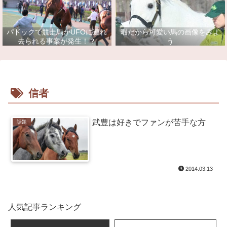
パドックで競走馬がUFOに連れ
暇だから可愛い馬の画像をみよ
去られる事案が発生！？
う
信者
武豊は好きでファンが苦手な方
話題
2014.03.13
人気記事ランキング