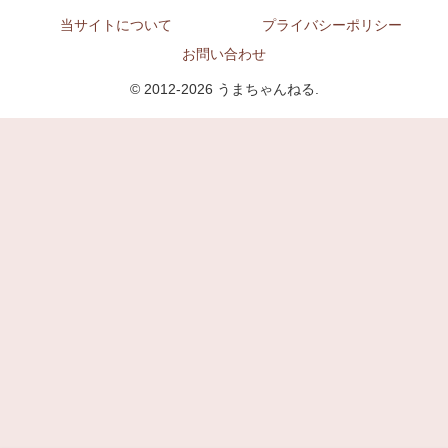
当サイトについて
プライバシーポリシー
お問い合わせ
© 2012-2026 うまちゃんねる.