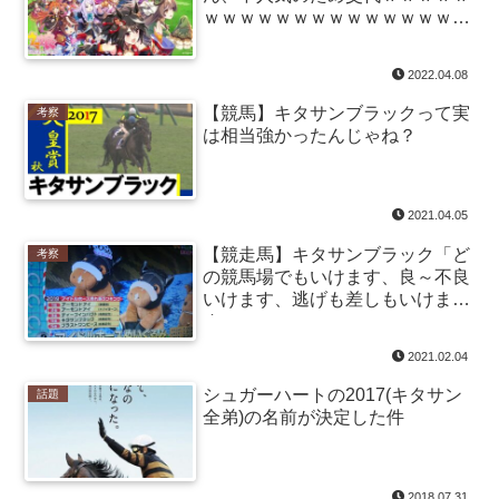
ｗｗｗｗｗｗｗｗｗｗｗｗｗｗｗ
ｗｗｗｗｗｗｗｗｗｗ
2022.04.08
【競馬】キタサンブラックって実
考察
は相当強かったんじゃね？
2021.04.05
【競走馬】キタサンブラック「ど
考察
の競馬場でもいけます、良～不良
いけます、逃げも差しもいけま
す」
2021.02.04
シュガーハートの2017(キタサン
話題
全弟)の名前が決定した件
2018.07.31