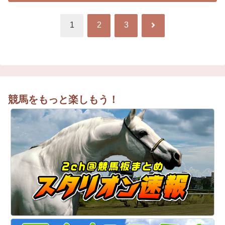
次
1
2
3
へ
競馬をもっと楽しもう！