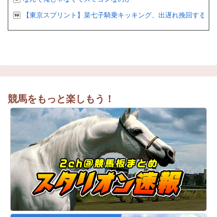
【東京スプリント】菜七子騎乗キッキング、出遅れ挽回するも２
競馬をもっと楽しもう！