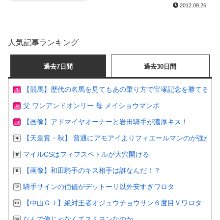
2012.09.26
人気記事ランキング
過去7日間
過去30日間
【競馬】歴代の名馬を見てもあの乗り方で宝塚記念を勝てるの
父 ワンアンドオンリー 母 メイショウマンボ
【画像】アドマイヤオーナーと岩田騎手が濃厚キス！
【天皇賞・秋】 普通にアモアイよりフィエールマンのが強かっ
マイルCSはフィフスペトルが大穴開ける
【画像】和田騎手のキス相手は誰なんだ！？
騎手サインの価値がデットーリ以外安すぎワロタ
【中山ＧＪ】絶対王者オジュウチョウサン６度目Ｖワロタ
なんで俺じゃなくてスミヨンなのか