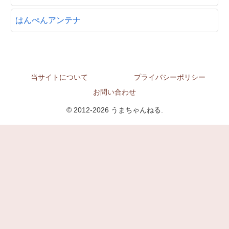
はんぺんアンテナ
当サイトについて
プライバシーポリシー
お問い合わせ
© 2012-2026 うまちゃんねる.